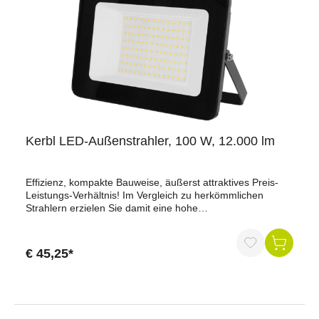
Kerbl LED-Außenstrahler, 100 W, 12.000 lm
Effizienz, kompakte Bauweise, äußerst attraktives Preis-
Leistungs-Verhältnis! Im Vergleich zu herkömmlichen
Strahlern erzielen Sie damit eine hohe
Energiekostenersparnis und genießen viele weitere Vorteile
der LED-Beleuchtung.zur homogenen Ausleuchtung von
Ställen, Scheunen, Überdachungen, Höfen, Gärten etc.mit
€ 45,25*
energieeffizienten SMD-LED-Chipsbis zu 90 % weniger
Stromverbrauchhohe Lichtleistung von 120 lm/WWinkel
verstellbar durch beweglichen Montagebügelrobustes
Gehäuse aus Aluminiumdruckguss mit
Sicherheitsglasgegen Staub und Spritzwasser