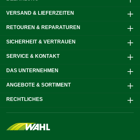
bis zu 50 Stück 150 Watt Leuchten (bis zu 15 Leuchten an
den dimmbaren Kreisen 1 und 2, und bis zu 10 Leuchten
VERSAND & LIEFERZEITEN
an den Kreisen 3 und 4)ein Lichtsensor im Lieferumfang
(Abfrage von bis zu vier Lichtsensoren möglich)Eingang für
bis zu vier Tastersignaleangenehme Bedienung über
RETOUREN & REPARATUREN
Display und drei Bedientasteneinfache Installation durch
Ihren Elektrofachbetriebmit ausführlicher Dokumentation
SICHERHEIT & VERTRAUEN
und KlemmenbeschreibungLED-Technik im Stall zahlt sich
aus:LEDs arbeiten mit einem hohen Wirkungsgrad und
dadurch sehr effizient, ihre Lichtausbeute ist also
SERVICE & KONTAKT
besonders hoch. Die Investitionskosten für eine
Neuausstattung oder Umrüstung sind im Vergleich zu
konventioneller Beleuchtungstechnik zwar heute in der
DAS UNTERNEHMEN
Regel noch höher, jedoch amortisieren sich diese durch
beträchtliche Einsparungen im Betrieb schon nach kurzer
ANGEBOTE & SORTIMENT
Zeit.Mehr Milch durch mehr Licht:Beleuchtungsdauer,
Beleuchtungsintensität und Lichtfarbe haben großen
Einfluss auf Laktation, Fruchtbarkeit und Wohlbefinden der
RECHTLICHES
Tiere. In der Milchviehhaltung kommt dem
Beleuchtungsmanagement deshalb eine besondere
Bedeutung zu.Wissenschaftliche Studien belegen, dass
durch lange Tageslichtphasen mit 16 Stunden Helligkeit
und 8 Stunden Dunkelheit die tägliche Milchproduktion um
durchschnittlich 5-15 % gesteigert werden kann.
Voraussetzung ist eine gleichmäßige Beleuchtungsstärke