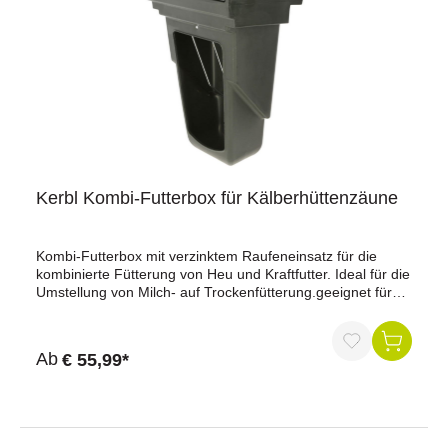
Kerbl Kombi-Futterbox für Kälberhüttenzäune
Kombi-Futterbox mit verzinktem Raufeneinsatz für die
kombinierte Fütterung von Heu und Kraftfutter. Ideal für die
Umstellung von Milch- auf Trockenfütterung.geeignet für
alle Einzelkälberhüttenam Zaun innen einhängbarBefüllung
bequem von außenDeckel schützt Inhalt vor Regenstabiler
Behälter aus KunststoffFarbe: GrünFassungsvermögen:
Ab
€ 55,99*
11,5 lAußenabmessungen (B x T x H): 330 x 512 x 270
mmAuch als reine Kraftfutterbox erhältlich (Art. Nr.
130274).