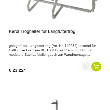
Kerbl Troghalter für Langfuttertrog
geeignet für Langfuttertrog (Art. Nr. 140234)passend für
CalfHouse Premium XL, CalfHouse Premium XXL und
modulare Zaunaufstallungauch zur Wandmontage
geeignetMaße: Länge 82 cm x Breite 18 cm x Höhe 14 cm
€ 23,22*