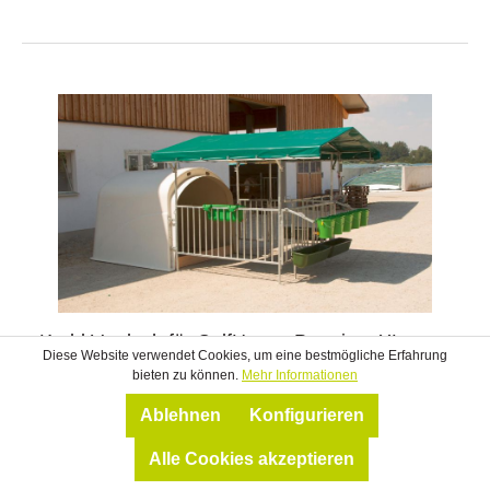
Kerbl Vordach für CalfHouse Premium XL
Diese Website verwendet Cookies, um eine bestmögliche Erfahrung
bieten zu können.
Mehr Informationen
passend für CalfHouse Premium 4/5 und Premium
Ablehnen
Konfigurieren
XLPlanengewicht: 640 g/m²Maße vom Vordach: 3,00 x
2,70 m (l x b)Gewicht Gesamt: 75 kg
Alle Cookies akzeptieren