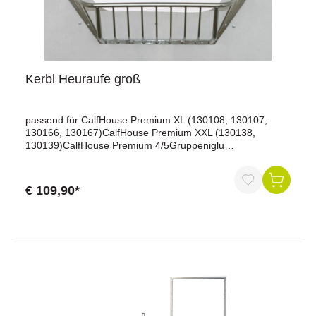
LangfuttertrogMaße: Länge 238 cm x Breite 223 cm x
Höhe 189 cmAbmessung Umzäunung: 209 cm x 223 cm x
120 cm
Kerbl Heuraufe groß
passend für:CalfHouse Premium XL (130108, 130107,
130166, 130167)CalfHouse Premium XXL (130138,
130139)CalfHouse Premium 4/5Gruppeniglu
FLIXBOX,Eigenschaften:Metall verzinktzum
AnschraubenStababstand: 75 mmStabstärke: 10
mmMaße: Länge 113 cm x Breite 41 cm x Höhe 38 cm
€ 109,90*