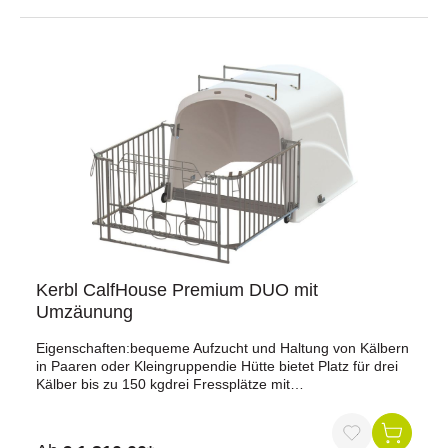
Kerbl CalfHouse Premium DUO mit
Umzäunung
Eigenschaften:bequeme Aufzucht und Haltung von Kälbern
in Paaren oder Kleingruppendie Hütte bietet Platz für drei
Kälber bis zu 150 kgdrei Fressplätze mit
Tränkeeimerhalterungen und zusätzlichen ausklappbaren
Eimerhaltern am FrontelementFrontelement kann zwischen
Hütte und Zaun gewechselt werdennach innen und außen