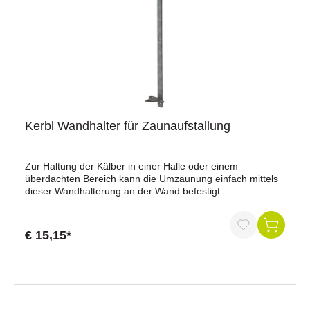
Kerbl Wandhalter für Zaunaufstallung
Zur Haltung der Kälber in einer Halle oder einem
überdachten Bereich kann die Umzäunung einfach mittels
dieser Wandhalterung an der Wand befestigt
werden.Hinweis: Befestigungsmaterial (wie Schrauben und
Dübel) ist nicht im Lieferumfang enthalten.Material: Metall
verzinktLänge: 70 cmBreite: 12,6 cmHöhe: 9 cm
€ 15,15*