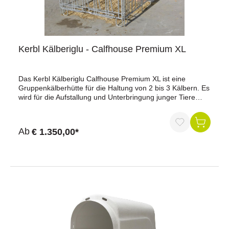
Kerbl Kälberiglu - Calfhouse Premium XL
Das Kerbl Kälberiglu Calfhouse Premium XL ist eine
Gruppenkälberhütte für die Haltung von 2 bis 3 Kälbern. Es
wird für die Aufstallung und Unterbringung junger Tiere
genutzt.Vorteile auf einen BlickSchiebefenster an der
Rückseite ermöglicht Tierkontrolle und Befüllen einer
optionalen HeuraufeVerstärkungsrahmen rund um die
Ab
€ 1.350,00*
Hütte unterstützt die StabilitätGroße Eingangstüre
ermöglicht Zugang, auch für KälberwagenVorgebohrte
Löcher an den Kufen ermöglichen Bodenverankerung oder
Befestigung eines StrohfangsSeitengitter (bei Nutzung mit
Umzäunung) können nach hinten an die Hüttenwände
geschwenkt werdenFressplätze (bei Umzäunung) können
einzeln versperrt werdenTransport der Hütte und
Umzäunung per Traktor möglichLieferung ohne
Umzäunung, Fanggitter und Metallbügel zum
TransportProduktdatenProdukt: Kerbl Kälberiglu –
Calfhouse Premium XLMaterial: glasfaserverstärkter