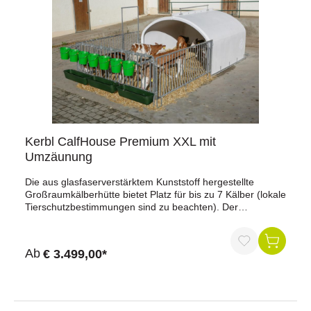
Kerbl CalfHouse Premium XXL mit
Umzäunung
Die aus glasfaserverstärktem Kunststoff hergestellte
Großraumkälberhütte bietet Platz für bis zu 7 Kälber (lokale
Tierschutzbestimmungen sind zu beachten). Der
zusätzliche Verstärkungsrahmen rund um die Kälberhütte
garantiert, auch bei größeren Tieren, höchste Stabilität. Die
drehbare Lüftungsscheibe regelt die Luftzirkulation im
Ab
€ 3.499,00*
hinteren Bereich der Kälberhütte. Am Hüttenfirst ist ein
Hebebügel zum leichten Anheben und Transportieren der
Hütte angebracht. Die Kälberhütte mit Umzäunung bietet
optimale Übersicht und erleichtert die
Tierkontrolle.Fressplätze können einzeln versperrt