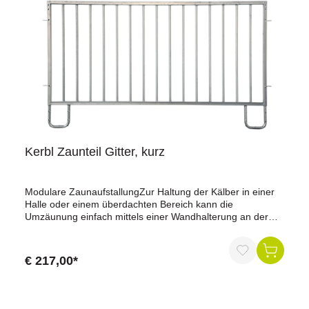
Kerbl Zaunteil Gitter, kurz
Modulare ZaunaufstallungZur Haltung der Kälber in einer
Halle oder einem überdachten Bereich kann die
Umzäunung einfach mittels einer Wandhalterung an der
Wand befestigt werden. Oder die Umzäunung wird am
Boden verankert. Individuell kann die Umzäunung je nach
Anforderungen zusammengestellt werden.Zaunteil Gitter,
€ 217,00*
kurzMaße: Länge 215 cm x Breite 3 cm x Höhe 120 cm