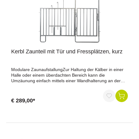
Kerbl Zaunteil mit Tür und Fressplätzen, kurz
Modulare ZaunaufstallungZur Haltung der Kälber in einer
Halle oder einem überdachten Bereich kann die
Umzäunung einfach mittels einer Wandhalterung an der
Wand befestigt werden. Oder die Umzäunung wird am
Boden verankert. Individuell kann die Umzäunung je nach
Anforderungen zusammengestellt werden.Zaunteil mit Tür
€ 289,00*
und Fressplätzen, kurzMaße: Länge 215 cm x Breite 3 cm
x Höhe 120 cm