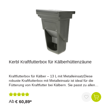
Kerbl Kraftfutterbox für Kälberhüttenzäune
Kraftfutterbox für Kälber – 13 L mit MetalleinsatzDiese
robuste Kraftfutterbox mit Metalleinsatz ist ideal für die
Fütterung von Kraftfutter bei Kälbern. Sie passt zu allen
Einzelkälberhütten und lässt sich einfach an der Innenseite
des Zauns einhängen. Die Befüllung erfolgt bequem von
außen, während der Deckel den Inhalt zuverlässig vor
Durchschnittliche Bewertung von 5 von 5 Sternen
Ab
€ 60,89*
Regen und Verschmutzung schützt.Vorteile auf einen
Blickpassend für alle Einzelkälberhütteneinfache