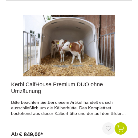
Kerbl CalfHouse Premium DUO ohne
Umzäunung
Bitte beachten Sie:Bei diesem Artikel handelt es sich
ausschließlich um die Kälberhütte. Das Komplettset
bestehend aus dieser Kälberhütte und der auf den Bildern
dargestellten Umzäunung erhalten Sie unter der
Artikelnummer 130349.Eigenschaften:bequeme Aufzucht
und Haltung von Kälbern in Paaren oder Kleingruppendie
Ab
€ 849,00*
Hütte bietet Platz für drei Kälber bis zu 150 kgdrei