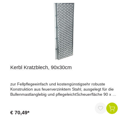
Kerbl Kratzblech, 90x30cm
zur Fellpflegeeinfach und kostengünstigsehr robuste
Konstruktion aus feuerverzinktem Stahl, ausgelegt für die
Bullenmastlanglebig und pflegeleichtScheuerfläche 90 x 30
cmflexible Montage an Aufstallungen oder
Wändenhöhenverstellbare und flexible Montage dank der
integrierten LanglöcherMontageset für Aufstallung optional
€ 70,49*
erhältlichgeeignet für Initiative Tierwohl RindermastBreite:
43 cm, Höhe: 90 cm, Tiefe: 4 cm