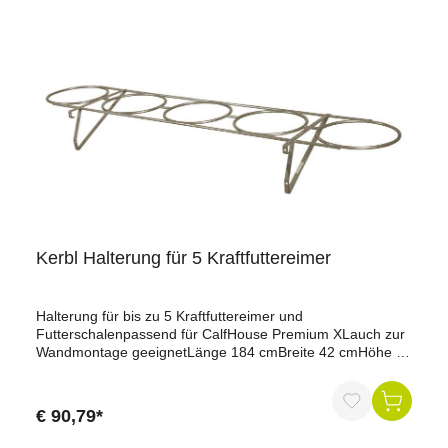
werdenSeitengitter können einfach nach hinten an die
Hüttenwände geschwenkt werdeneinfacher Zugang via
große Eingangstüre, auch Kälberwagen passt durch
Türvorgebohrte Löcher an Kufen für Strohfang und zur
Bodenverankerungleichter Transport der Hütte und
Umzäunung mit TraktorTränkeeimer und Langfuttertröge
sind im Lieferumfang nicht enthaltenHinweis: Zum Entladen
wird ein Frontlader mit Stapelgabel
benötigt!Maße:Außenmaße Hütte: Länge 340 cm x Breite
296 cm x Höhe 204 cmAußenmaße Umzäunung: Länge
280 cm x Breite 299 cm x Höhe 120 cmLieferumfang: Hütte
inkl. Verstärkungsrahmen und Umzäunung, Hebebügel,
Holzschwelle, Tränkeeimerhalter und vier Troghalter für
Langfuttertrog.
Kerbl Halterung für 5 Kraftfuttereimer
Halterung für bis zu 5 Kraftfuttereimer und
Futterschalenpassend für CalfHouse Premium XLauch zur
Wandmontage geeignetLänge 184 cmBreite 42 cmHöhe 20
cm
€ 90,79*