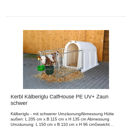
Fressplätze mit Tränkeeimerhalterungen und zusätzlichen
ausklappbaren Eimerhaltern am
FrontelementFrontelement kann zwischen Hütte und Zaun
gewechselt werdennach innen und außen
durchschwenkbare Türe mit einhändig bedienbarem
GriffHütte nach vorne umstürzbar für einfachen Zugang zur
Reinigungleicht von Hand zu verschieben dank integrierter
Rollen, hochklappbarem Zaun und Griffwölbung an der
Rückseiteunkompliziertes Versetzen der Hütte mit dem
Traktor durch spezielle Transportschienen am Dachauch
für ökologisch geführte Betriebe zur Gruppenhaltung von
Anfang an bestens geeignetTechnische Daten:Material
Hütte: GFKAußenmaße Hütte: 205 cm x 179 cm x 145
cmAbmessung Umzäunung: 169 x 153 x 108 cm Gewicht
Umzäunung: ca. 70 kgLokale Tierschutzbestimmungen
sind zu beachten!
Kerbl Kälberiglu CalfHouse PE UV+ Zaun
schwer
Kälberiglu - mit schwerer UmzäunungAbmessung Hütte
außen: L 205 cm x B 115 cm x H 135 cm Abmessung
Umzäunung: L 150 cm x B 110 cm x H 96 cmGewicht
Umzäunung: ca. 45 kgFür eine hohe Stabilität und