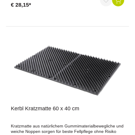
€ 28,15*
Durchschnittliche Bewertung von 5 von 5 Sternen
Kerbl Kratzmatte 60 x 40 cm
Kratzmatte aus natürlichem Gummimaterialbewegliche und
weiche Noppen sorgen für beste Fellpflege ohne Risiko