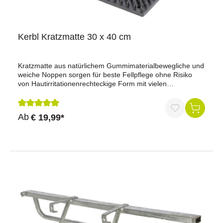
110 x 96 cm
Kerbl Kratzmatte 30 x 40 cm
Kratzmatte aus natürlichem Gummimaterialbewegliche und
weiche Noppen sorgen für beste Fellpflege ohne Risiko
von Hautirritationenrechteckige Form mit vielen
Befestigungslöchern zur stabilen Montagemultifunktionale
Anwendungsmöglichkeiten z. B. flach an der Wand oder
rund um Säulen, Pfähle oder Ecken30 x 40 cmAchtung:
Durchschnittliche Bewertung von 5 von 5 Sternen
Ab
€ 19,99*
nicht für ausgewachsene Rinder geeignet!