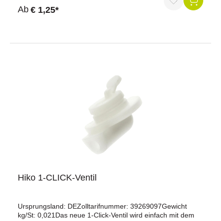
Ventildichtung erforderlichKeine Verschraubung am Eimer
Durchschnittliche Bewertung von 5 von 5 Sternen
Ab
€ 1,25*
oder Ventilminimale Keimbelastung durch Klappeminimaler
ZeitaufwandMade in Germany
Hiko 1-CLICK-Ventil
Ursprungsland: DEZolltarifnummer: 39269097Gewicht
kg/St: 0,021Das neue 1-Click-Ventil wird einfach mit dem