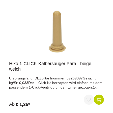
Hiko 1-CLICK-Kälbersauger Para - beige,
weich
Ursprungsland: DEZolltarifnummer: 39269097Gewicht
kg/St: 0,033Der 1-Click-Kälberzapfen wird einfach mit dem
passendem 1-Click-Ventil durch den Eimer gezogen.1-
Click- Kälberzapfen Para beige Mischung: weichVorteile
des 1-Click-Systems:Schneller Ein- und AusbauKeine
Ventildichtung erforderlichKeine Verschraubung am Eimer
Ab
€ 1,35*
oder Ventilminimale Keimbelastung durch Klappeminimaler
ZeitaufwandMade in Germany