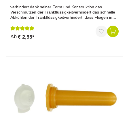
verhindert dank seiner Form und Konstruktion das
Verschmutzen der Tränkflüssigkeitverhindert das schnelle
Abkühlen der Tränkflüssigkeitverhindert, dass Fliegen in
die Tränkeeimer gelangenmit Deckel verliert die
Tränkflüssigkeit innerhalb 30 Min. nur 1 °C an WärmeInhalt
bleibt dank Deckel schmutzfreischließt komplett
Durchschnittliche Bewertung von 5 von 5 Sternen
Ab
€ 2,55*