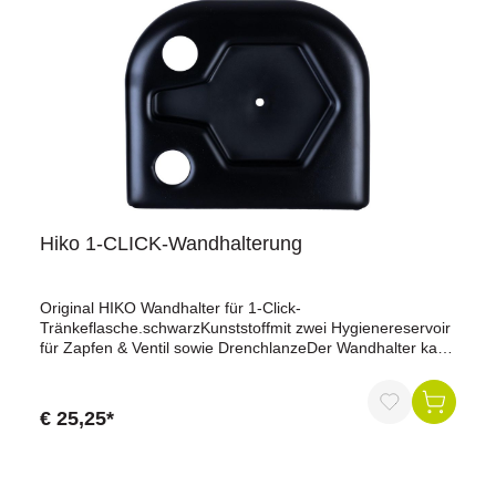
Hiko 1-CLICK-Wandhalterung
Original HIKO Wandhalter für 1-Click-
Tränkeflasche.schwarzKunststoffmit zwei Hygienereservoir
für Zapfen & Ventil sowie DrenchlanzeDer Wandhalter kann
genutzt werden, um die Flasche sicher und einhändig fest
zu verschließen und zu öffnen. Außerdem ist der
Wandhalter eine hygienische Möglichkeit zum Trocknen
€ 25,25*
und Aufbewahren für die Flasche und das gesamte
Zubehör.