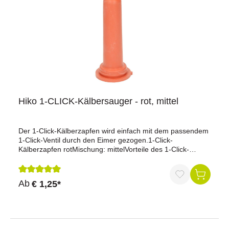
Hiko 1-CLICK-Kälbersauger - rot, mittel
Der 1-Click-Kälberzapfen wird einfach mit dem passendem
1-Click-Ventil durch den Eimer gezogen.1-Click-
Kälberzapfen rotMischung: mittelVorteile des 1-Click-
Systems:Schneller Ein- und AusbauKeine Ventildichtung
erforderlichKeine Verschraubung am Eimer oder
Ventilminimale Keimbelastung durch Klappeminimaler
Durchschnittliche Bewertung von 5 von 5 Sternen
Ab
€ 1,25*
ZeitaufwandMade in Germany