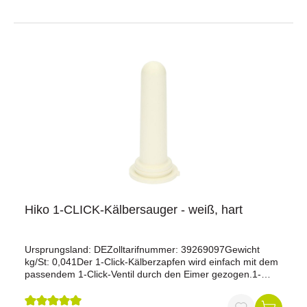
Hiko 1-CLICK-Kälbersauger - weiß, hart
Ursprungsland: DEZolltarifnummer: 39269097Gewicht
kg/St: 0,041Der 1-Click-Kälberzapfen wird einfach mit dem
passendem 1-Click-Ventil durch den Eimer gezogen.1-
Click- Kälberzapfen weiß Mischung: hartVorteile des 1-
Click-Systems:Schneller Ein- und AusbauKeine