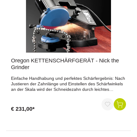
Oregon KETTENSCHÄRFGERÄT - Nick the
Grinder
Einfache Handhabung und perfektes Schärfergebnis: Nach
Justieren der Zahnlänge und Einstellen des Schärfwinkels
an der Skala wird der Schneidezahn durch leichtes
Drücken auf den Motorkopf geschärft.Spezifikationen:230
Volt-0,11 Amp.-4900 Upm. Gewicht 2,2 kginkl.
Schleifscheiben für 3/8", 404"
€ 231,00*