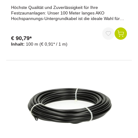
Höchste Qualität und Zuverlässigkeit für Ihre
Festzaunanlagen: Unser 100 Meter langes AKO
Hochspannungs-Untergrundkabel ist die ideale Wahl für
Ihre Festzaunanlagen. Mit einer doppelt isolierten,
verzinnten Kupferader (gebündelte Kupferlitzen) und einem
Durchmesser von 1,6 mm bietet es maximale Sicherheit
€ 90,79*
und Zuverlässigkeit. Dieses Kabel ist speziell für lange
Inhalt:
100 m
(€ 0,91* / 1 m)
Distanzen konzipiert und gewährleistet eine stabile
Verbindung.Vorteile auf einen Blick:Hochwertige
Materialien: Doppelt isoliertes Kabel mit verzinnten
Kupferadern für maximale Langlebigkeit und
Widerstandsfähigkeit.Effiziente Energieübertragung: Mit
einem geringen Widerstand von nur 0,014 Ohm/Meter
sorgt dieses Kabel für eine optimale Leistung Ihres
Weidezaunsystems.Hochspannungsfest: Das Kabel ist bis
zu 20.000 Volt hochspannungsfest und bietet somit
höchste Sicherheit.Anwendungsbereiche:Ideal für
Festzaunanlagen und lange DistanzenPerfekt geeignet für
Zuleitungen vom Gerät zum Erdstab oder Zaun, Verbinden
mehrerer Erdstäbe miteinanderTechnische Daten:Länge:
100 MeterDurchmesser: 1,6 mmWiderstand: 0,014
Ohm/MeterMaterial: Verzinnte Kupferader, doppelt
isoliertHochspannungsfest bis: 20.000 VoltTipp: Verlegen
Sie das Untergrundkabel unbedingt in einem