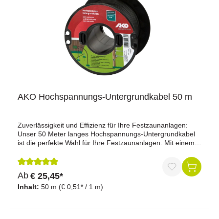
AKO Hochspannungs-Untergrundkabel 50 m
Zuverlässigkeit und Effizienz für Ihre Festzaunanlagen:
Unser 50 Meter langes Hochspannungs-Untergrundkabel
ist die perfekte Wahl für Ihre Festzaunanlagen. Mit einem
doppelt isolierten, verzinkten Stahldrahtkern mit einem
Durchmesser von 1,6 mm bietet es maximale Sicherheit
und Zuverlässigkeit. Dieses Kabel ist ideal für Zaun- und
Durchschnittliche Bewertung von 5 von 5 Sternen
Ab
€ 25,45*
Erdzuleitungen bis zu 100 Meter Entfernung und
gewährleistet eine stabile Verbindung.Vorteile auf einen
Inhalt:
50 m
(€ 0,51* / 1 m)
Blick:Hochwertige Materialien: Doppelt isoliertes Kabel mit
verzinktem Stahldrahtkern für maximale Langlebigkeit und
Widerstandsfähigkeit.Effiziente Energieübertragung: Mit