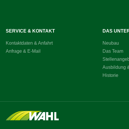
mm? Unse
Kreiselheu
Seite von
abgestimm
die präzis
Nutzungsd
SERVICE & KONTAKT
DAS UNTE
Arbeitsqua
Schwadbil
Kontaktdaten & Anfahrt
Neubau
anspruchs
Einsatzbe
Anfrage & E-Mail
Das Team
dauerhaft 
erzielen!
Stellenange
Ausbildung 
Historie