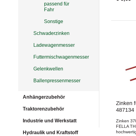
rechten al
passend für
verwendet
Fahr
robusten B
lange Leb
Sonstige
und optima
und Grünl
Schwaderzinken
handelt si
Originaltei
Ladewagenmesser
rechte und
geeignetK
TH-Modell
Futtermischwagenmesser
maximale 
Fertigung 
Gelenkwellen
und saube
und schne
Ballenpressenmesser
bei hoher
profession
EinsatzPr
Anhängerzubehör
mmBreite:
Zinken 
mmLochdu
Traktorenzubehör
487134
Nr.: 1508
Kreiselhe
Industrie und Werkstatt
Zinken 37
(rechts/l
FELLA TH 
390x96 mm
hochwertig
Hydraulik und Kraftstoff
Kreiselheu