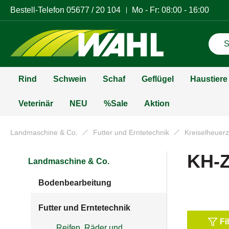
Bestell-Telefon
05677 / 20 104
Mo - Fr: 08:00 - 16:00
Rind
Schwein
Schaf
Geflügel
Haustiere
Veterinär
NEU
%Sale
Aktion
Landmaschine & Co.
Futter und Erntetechnik
Kreiselheuer
KH-Z
Landmaschine & Co.
Bodenbearbeitung
Futter und Erntetechnik
Fi
Reifen, Räder und