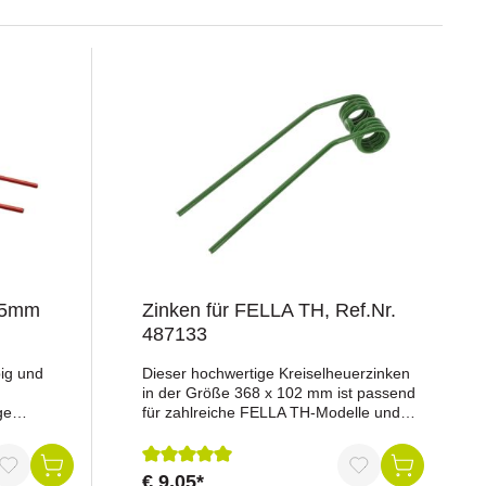
05mm
Zinken für FELLA TH, Ref.Nr.
487133
ig und
Dieser hochwertige Kreiselheuerzinken
in der Größe 368 x 102 mm ist passend
ge
für zahlreiche FELLA TH-Modelle und
öße 385 x
speziell für die rechte Seite konzipiert.
A Modelle
Die robuste Bauweise sorgt für lange
Haltbarkeit, exakte Passform und
€ 9,05*
Durchschnittliche Bewertung von 5 von 5 St