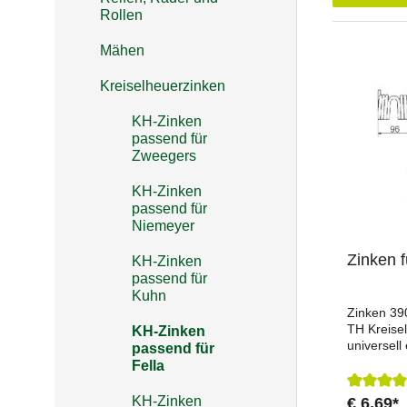
Rollen
Mähen
Kreiselheuerzinken
KH-Zinken
passend für
Zweegers
KH-Zinken
passend für
Niemeyer
Zinken 
KH-Zinken
passend für
Kuhn
Zinken 39
TH Kreisel
KH-Zinken
universell
passend für
Kreiselhe
Fella
96 mm ist
TH-Modell
KH-Zinken
€ 6,69*
Durchsch