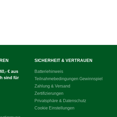
rzeugt
die exakten Maße garantieren eine
nd
lange Nutzungsdauer, zuverlässige
ist
Funktion und optimale Schwadbildung –
H 360,
selbst unter anspruchsvollen
 700, 800,
Arbeitsbedingungen.Jetzt bestellen und
ner
präzise Arbeitsergebnisse sichern!
uen Maße
ige
amit
uktivität
stellen
UREN
SICHERHEIT & VERTRAUEN
0,- € aus
Batteriehinweis
h sind für
Teilnahmebedingungen Gewinnspiel
Zahlung & Versand
Zertifizierungen
Privatsphäre & Datenschutz
Cookie Einstellungen