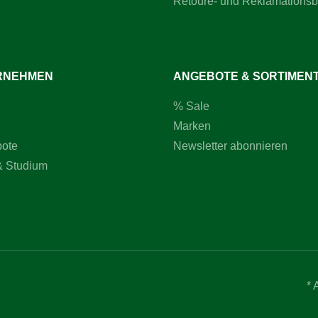
Retoure- und Reklamations
r passgenauer
erzinken ist exakt auf die linke
 FELLA TH-Modellen
t. Die solide Bauweise und
en Maße sorgen für eine lange
auer, konstant hohe
RNEHMEN
ANGEBOTE & SORTIMEN
lität und optimale
dung – auch unter
% Sale
vollen
dingungen.Jetzt bestellen und
Marken
beste Arbeitsergebnisse
bote
Newsletter abonnieren
& Studium
* 