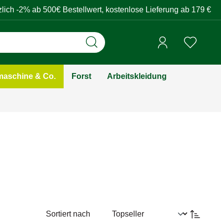
zlich -2% ab 500€ Bestellwert, kostenlose Lieferung ab 179 €
aschine & Co.
Forst
Arbeitskleidung
Sortiert nach