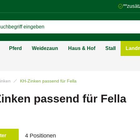
**zusät
Pferd
Weidezaun
Haus & Hof
Stall
Landm
zinken
KH-Zinken passend für Fella
inken passend für Fella
4 Positionen
lter