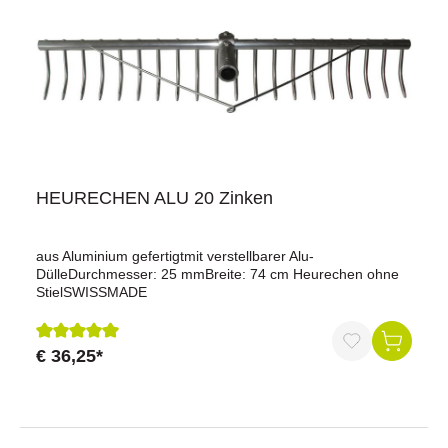
HEURECHEN ALU 20 Zinken
aus Aluminium gefertigtmit verstellbarer Alu-
DülleDurchmesser: 25 mmBreite: 74 cm Heurechen ohne
StielSWISSMADE
€ 36,25*
Durchschnittliche Bewertung von 5 von 5 Sternen