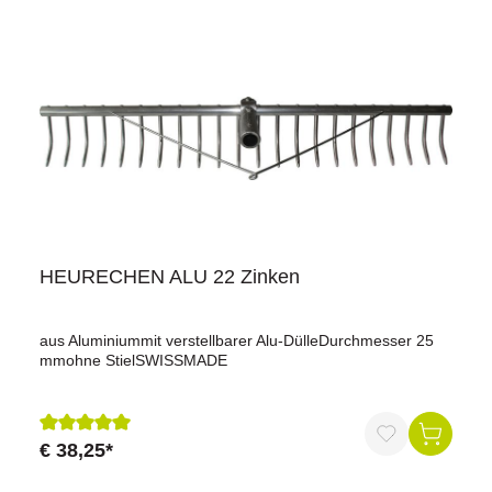
HEURECHEN ALU 22 Zinken
aus Aluminiummit verstellbarer Alu-DülleDurchmesser 25
mmohne StielSWISSMADE
€ 38,25*
Durchschnittliche Bewertung von 5 von 5 Sternen