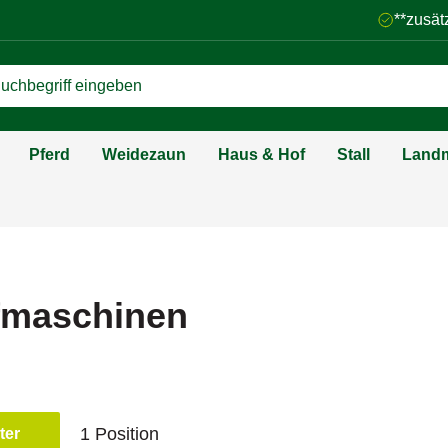
**zusät
Pferd
Weidezaun
Haus & Hof
Stall
Landm
fmaschinen
1 Position
lter