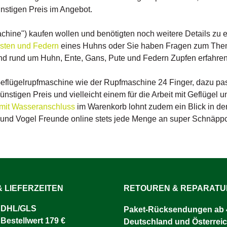
res, gleichmäßiges Ergebnis
ünstigen Preis im Angebot.
 Anwendung.Jetzt Brühpech
d Federn und Borsten schnell,
 natürlich entfernen!
chine") kaufen wollen und benötigten noch weitere Details zu e
rsten und Federn
eines Huhns oder Sie haben Fragen zum Them
d rund um Huhn, Ente, Gans, Pute und Federn Zupfen erfahre
 Geflügelrupfmaschine wie der Rupfmaschine 24 Finger, dazu pa
nstigen Preis und vielleicht einem für die Arbeit mit Geflügel
l mit Wasseranschluss
im Warenkorb lohnt zudem ein Blick in d
 und Vogel Freunde online stets jede Menge an super Schnäppch
 LIEFERZEITEN
RETOUREN & REPARAT
 DHL/GLS ​
Paket-Rücksendungen ab 4
 Bestellwert 179 €
Deutschland und Österreic