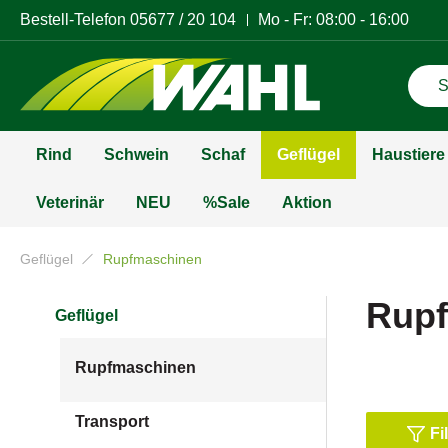
Bestell-Telefon
05677 / 20 104
Mo - Fr: 08:00 - 16:00
Rind
Schwein
Schaf
Geflügel
Haustiere
Veterinär
NEU
%Sale
Aktion
Geflügel
Rupfmaschinen
Rup
Geflügel
Rupfmaschinen
Transport
Fi