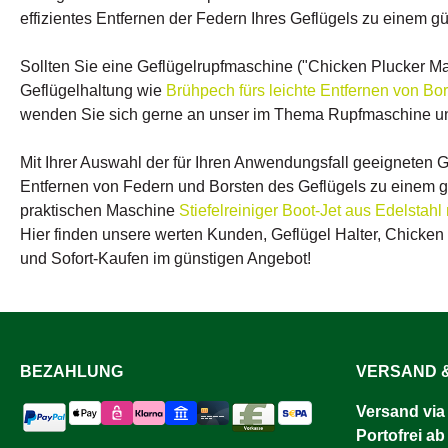
ein saube
effizientes Entfernen der Federn Ihres Geflügels zu einem g
bei jeder
kaufen un
sauber und
Sollten Sie eine Geflügelrupfmaschine ("Chicken Plucker Ma
Geflügelhaltung wie
Brühpech fürs leichte Entfernen von Bo
wenden Sie sich gerne an unser im Thema Rupfmaschine un
Mit Ihrer Auswahl der für Ihren Anwendungsfall geeigneten
Entfernen von Federn und Borsten des Geflügels zu einem gü
praktischen Maschine
Stiefelreiniger Boot-Jet aus Edelstah
Hier finden unsere werten Kunden, Geflügel Halter, Chicken
und Sofort-Kaufen im günstigen Angebot!
BEZAHLUNG
VERSAND &
Versand via
Portofrei ab