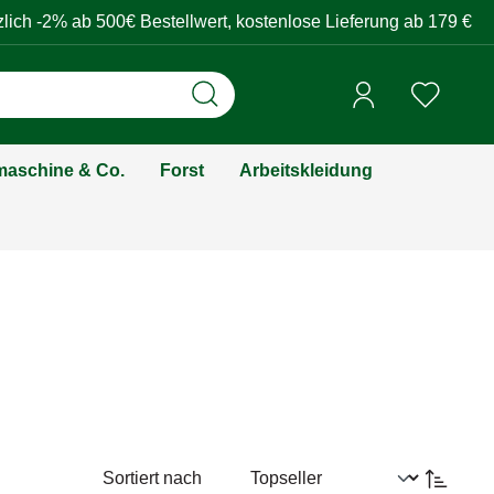
zlich -2% ab 500€ Bestellwert, kostenlose Lieferung ab 179 €
aschine & Co.
Forst
Arbeitskleidung
Sortiert nach