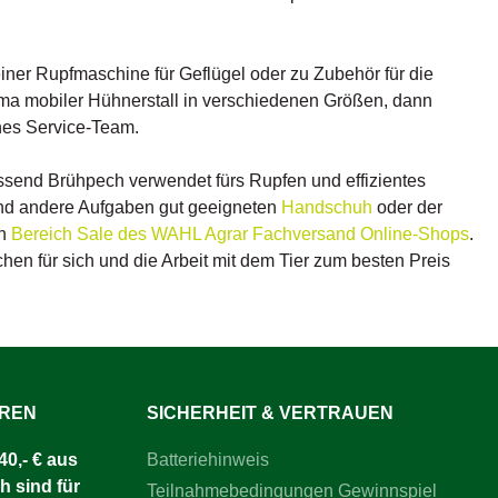
iner Rupfmaschine für Geflügel oder zu Zubehör für die
a mobiler Hühnerstall in verschiedenen Größen, dann
nes Service-Team.
ssend Brühpech verwendet fürs Rupfen und effizientes
 und andere Aufgaben gut geeigneten
Handschuh
oder der
en
Bereich Sale des WAHL Agrar Fachversand Online-Shops
.
en für sich und die Arbeit mit dem Tier zum besten Preis
UREN
SICHERHEIT & VERTRAUEN
0,- € aus
Batteriehinweis
h sind für
Teilnahmebedingungen Gewinnspiel