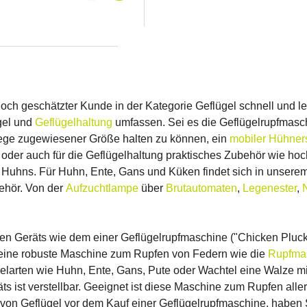
 – ganz ohne chemische
eeignet für Geflügel und
rteile auf einen BlickFein
für eine gleichmäßige
 und optimale
rgestellt aus naturreinem
e chemische Zusätze.Entfernt
g Federn und Borsten für ein
Ergebnis.Geeignet für Geflügel
h geschätzter Kunde in der Kategorie Geflügel schnell und lei
in.Frei von artfremden
gel und
Geflügelhaltung
umfassen. Sei es die Geflügelrupfmasc
ngen.ProduktdatenInhalt: 500
Material: naturreines, fein
hege zugewiesener Größe halten zu können, ein
mobiler Hühners
es HarzAnwendung:
 oder auch für die Geflügelhaltung praktisches Zubehör wie ho
g von Federn und Borsten bei
Huhns. Für Huhn, Ente, Gans und Küken findet sich in unserem
und SchweinenLieferumfang1 x
t 500 g BrühpechWarum unser
ehör. Von der
Aufzuchtlampe
über
Brutautomaten
,
Legenester
,
 Das Brühpech überzeugt
ne gleichmäßige Anwendung
he Haftfähigkeit des fein
n Naturharzes. Ohne
hen Geräts wie dem einer Geflügelrupfmaschine ("Chicken Pluck
 Zusätze und artfremde
 eine robuste Maschine zum Rupfen von Federn wie die
Rupfmasc
gen bietet es eine sichere,
arten wie Huhn, Ente, Gans, Pute oder Wachtel eine Walze mit 
 und effektive Lösung zur
d Borstenentfernung. Geeignet
äts ist verstellbar. Geeignet ist diese Maschine zum Rupfen all
el und Schwein, garantiert es
r von Geflügel vor dem Kauf einer Geflügelrupfmaschine, haben 