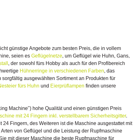
cht günstige Angebote zum besten Preis, die in vollem
hine, seien es
Geflügelnetze
, um Geflügel wie Huhn, Gans,
tall
, der sowohl fürs Hobby als auch für den Profibereich
chwertige
Hühnerringe in verschiedenen Farben
, das
 sorgfältig ausgewählten Sortiment an Produkten für
Nesteier fürs Huhn
und
Eierprüflampen
finden unsere
ing Machine") hohe Qualität und einen günstigen Preis
hine mit 24 Fingern inkl. verstellbarem Sicherheitsgitter
.
24 Fingern, des Weiteren ist die Maschine ausgestattet mit
er Arten von Geflügel und die Leistung der Rupfmaschine
Sie mit dieser Maschine die beste Rupfmaschine für