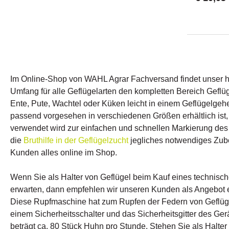
Schweinen
Zusätze. G
Schwein.Vo
gemahlen 
Anwendung
Haftung.He
Harz, ohn
zuverlässi
sauberes 
Im Online-Shop von WAHL Agrar Fachversand findet unser hoc
und Schwe
Umfang für alle Geflügelarten den kompletten Bereich Geflü
Beimischu
g / Karton
Ente, Pute, Wachtel oder Küken leicht in einem Geflügelge
gemahlen
passend vorgesehen in verschiedenen Größen erhältlich ist,
Entfernun
verwendet wird zur einfachen und schnellen Markierung des 
Geflügel 
Karton mi
die
Bruthilfe in der Geflügelzucht
jegliches notwendiges Zub
Brühpech?
Kunden alles online im Shop.
durch sei
und die ho
gemahlene
Wenn Sie als Halter von Geflügel beim Kauf eines technisc
chemische
erwarten, dann empfehlen wir unseren Kunden als Angebot
Beimischun
Diese Rupfmaschine hat zum Rupfen der Federn von Geflügel
natürliche
Feder- un
einem Sicherheitsschalter und das Sicherheitsgitter des Ger
für Geflüg
beträgt ca. 80 Stück Huhn pro Stunde. Stehen Sie als Halte