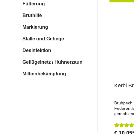
Fütterung
Bruthilfe
Markierung
Ställe und Gehege
Desinfektion
Geflügelnetz / Hühnerzaun
Milbenbekämpfung
Kerbl B
Brühpech –
Federentf
gemahlene
gleichmäß
und Borste
sauberes 
€ 10,05
Durchsch