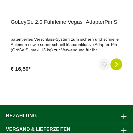
GoLeyGo 2.0 Führleine Vegas+AdapterPin S
patentiertes Verschluss-System zum sichern und schnelle
Anleinen sowie super schnell lösbarinklusive Adapter-Pin
(Größe S, max. 15 kg) zur Verwendung für Ihr
bestehendes Halsband / Geschirraus hochwertigem,
widerstandsfähigem Rindsledermit eingeflochtener
Handschlaufestufenlos verstellbarDiese Leine macht das
€ 16,50*
An- und Ableinen zu einer mühelosen Aufgabe, ohne
Kompromisse bei der Sicherheit einzugehen.Der
enthaltene Adapter-Pin (Größe S, max. 15 kg) erlaubt
Ihnen die Verwendung dieser Leine mit Ihrem bestehenden
Halsband oder Geschirr, was Flexibilität und
Bequemlichkeit erhöht.Hergestellt aus hochwertigem,
widerstandsfähigem Rindsleder strahlt die GoLeyGo 2.0
Führleine Stil aus. Die eingeflochtene Handschlaufe bietet
einen bequemen Griff.Die stufenlos verstellbare Leine
BEZAHLUNG
ermöglicht es Ihnen, die Länge nach Bedarf anzupassen,
was sich besonders in unterschiedlichen Situationen als
VERSAND & LIEFERZEITEN
nützlich erweist.GoLeyGo 2.0 - Echt Leder. Stilvoll und chic.