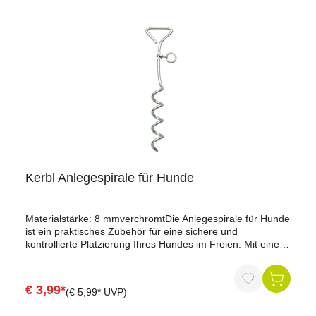
Kerbl Anlegespirale für Hunde
Materialstärke: 8 mmverchromtDie Anlegespirale für Hunde
ist ein praktisches Zubehör für eine sichere und
kontrollierte Platzierung Ihres Hundes im Freien. Mit einer
Länge von 40 cm und einer Materialstärke von 8 mm bietet
diese Anlegespirale die ideale Kombination aus Haltbarkeit
und Funktionalität.Hergestellt aus hochwertigem Material,
€ 3,99*
(€ 5,99* UVP)
ist die Anlegespirale verchromt, was nicht nur eine
ansprechende Optik gewährleistet, sondern auch eine