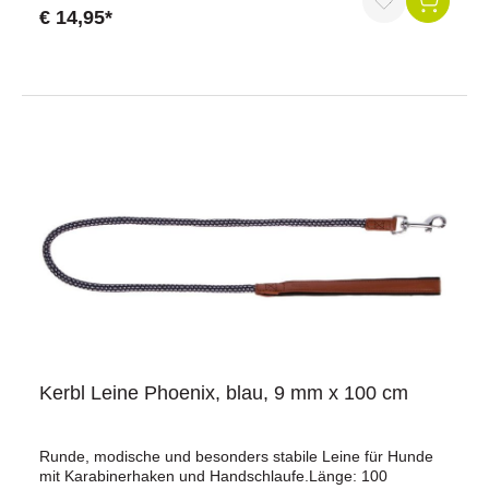
innenliegende Polypropylenseilemit Applikationen aus
€ 14,95*
Kunstlederstabile und verchromte BeschlägeMaße: LxB: 2
m x 14 mmMaterial: Polypropylen-NylonFarbe:
blau/braunDiese Führleine zeichnet sich durch ihre
außergewöhnliche Stabilität aus, die durch die Verwendung
von innenliegenden Polypropylenseilen erreicht wird. Dies
verleiht der Leine eine robuste Struktur, die Sie bei jedem
Spaziergang begleitet.Mit einem praktischen
Karabinerhaken ausgestattet, ermöglicht diese Leine ein
schnelles und einfaches Anleinen und Lösen Ihres Hundes.
Die dreifache Verstellbarkeit gibt Ihnen die Kontrolle über
die Länge der Leine, sodass Sie die perfekte Balance
zwischen Freiheit und Nähe finden können.Das runde,
modische Design der Führleine Phoenix macht sie nicht
nur funktional, sondern auch ästhetisch ansprechend. Die
Applikationen aus Kunstleder verleihen der Leine eine
elegante Note, während die stabilen und verchromten
Beschläge für Langlebigkeit sorgen.
Kerbl Leine Phoenix, blau, 9 mm x 100 cm
Runde, modische und besonders stabile Leine für Hunde
mit Karabinerhaken und Handschlaufe.Länge: 100