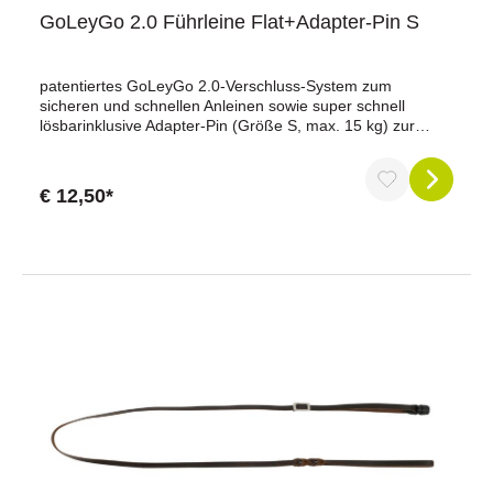
GoLeyGo 2.0 Führleine Flat+Adapter-Pin S
patentiertes GoLeyGo 2.0-Verschluss-System zum
sicheren und schnellen Anleinen sowie super schnell
lösbarinklusive Adapter-Pin (Größe S, max. 15 kg) zur
Verwendung für bestehendes Halsband /
Geschirrhochwertiges, robustes und 2-farbiges
Nylongurtbandmit weichem Synthetikmaterial unterlegte
€ 12,50*
Handschlaufe sorgt für einen angenehmen Griffstufenlos
verstellbares Gurtbandwasser- und schmutzabweisend