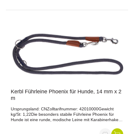
erhöhte Widerstandsfähigkeit gegenüber
Witterungseinflüssen.Diese Anlegespirale ermöglicht es
Ihnen, Ihren Hund in begrenzten Bereichen im Freien zu
sichern, während er gleichzeitig genügend
Bewegungsfreiheit hat. Dies ist besonders nützlich beim
Camping, im Garten oder auf Reisen.
Kerbl Führleine Phoenix für Hunde, 14 mm x 2
m
Ursprungsland: CNZolltarifnummer: 42010000Gewicht
kg/St: 1,22Die besonders stabile Führleine Phoenix für
Hunde ist eine runde, modische Leine mit Karabinerhaken
und dreifach verstellbar.mit Karabinerhaken3-fach
verstellbarrunde, modische Leinebesonders stabil durch