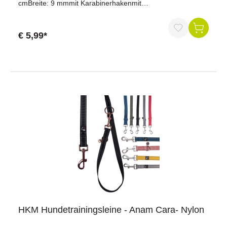
cmBreite: 9 mmmit Karabinerhakenmit
Handschlaufebesonders stabil durch innenliegende
Polypropylenseilemit Applikationen aus KunstlederMaterial:
Polypropylen-NylonFarbe: blau/braun
€ 5,99*
HKM Hundetrainingsleine - Anam Cara- Nylon