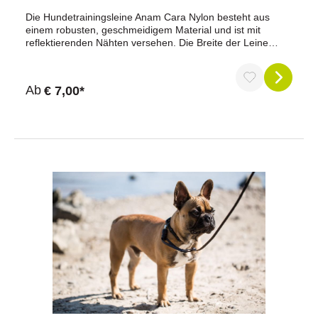
Die Hundetrainingsleine Anam Cara Nylon besteht aus
einem robusten, geschmeidigem Material und ist mit
reflektierenden Nähten versehen. Die Breite der Leine
variiert je nach Größe und die Länge der Leine kann 3-fach
verstellt werden. Die Hundeleine ist in den Farben Taupe,
Goldgelb, Petrol und Schwarz/Rosegold erhältlich. Länge
Ab
€ 7,00*
3-fach verstellbarrobustes, geschmeidiges
Materialreflektierend200 cm
langMaterialzusammensetzung: 100 % NylonArtikel in
verschiedenen Breiten erhältlich, Größe S: 1 cm/M: 1,9
cm/L: 2,5 cm