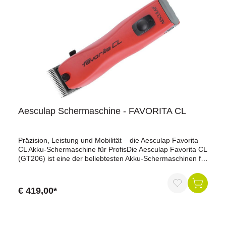
Geräuschpegel: ca. 75 dB (A) Kühlung: bewährte
Teildurchzugslüftung für Motor, Getriebe, Scherkopf und
Schermesser Getriebe: zweistufig, gekapselt, Vakuum-
Dauerschmierung Scherkopf: SK I, Aluminium, silber
beschichtet Messerantrieb: Vollexzenter-Antriebssystem
mit neuartigem Druckverteiler für lange Lebensdauer;
extrem laufruhig Luftfilter: ohne Werkzeug abnehmbar und
schnell zu reinigen Gewicht: nur 1.300 g (ohne Kabel)
Kabellänge: 5 m mit Eurokonturenstecker Passende
Schermesser: LI A 2, LI A 6, LI A 7
Aesculap Schermaschine - FAVORITA CL
Präzision, Leistung und Mobilität – die Aesculap Favorita
CL Akku-Schermaschine für ProfisDie Aesculap Favorita CL
(GT206) ist eine der beliebtesten Akku-Schermaschinen für
den professionellen Einsatz bei Hunden, Katzen und
Kleintieren. Mit ihrer hohen Hubzahl von 2300 Hüben pro
Minute, der neuesten Li-Ionen-Akkutechnologie und der
€ 419,00*
speziell entwickelten Motor-Getriebeeinheit steht sie für
exzellente Schnittleistung, Langlebigkeit und komfortables
Arbeiten – selbst bei dichtem oder verfilztem Fell.Dank
ihres ergonomischen Designs und des geringen Gewichts