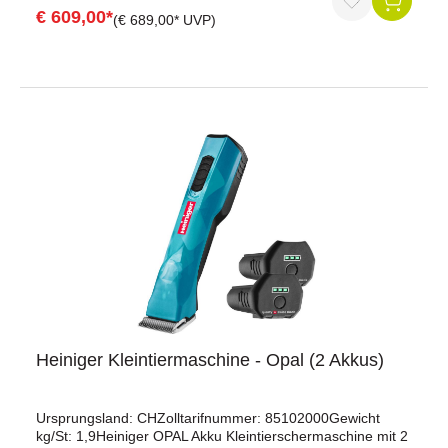
noch präziseres Scheren und verlängert dazu die
€ 609,00*
(€ 689,00* UVP)
Lebensdauer der Maschine.Eigenschaften:2
Geschwindigkeitsstufen mit bis zu 2'900
DoppelhübenEnorm kraftvollLängere Lebensdauer dank
Scherdruck-AnzeigeBis 120 Minuten LaufzeitLeicht,
schlank und extrem handlichIm Akku integrierte
Ladestands-Anzeige geeignet für: Rinder,
PferdeTechnische Daten:Akku: 10.8 Volt Lithium-Ion, 2.850
mAhGeschwindigkeit: 2450/2900 Doppelhübe/minLänge:
300 mmGewicht: 975 gAkkuladezeit: 90 min
Heiniger Kleintiermaschine - Opal (2 Akkus)
Ursprungsland: CHZolltarifnummer: 85102000Gewicht
kg/St: 1,9Heiniger OPAL Akku Kleintierschermaschine mit 2