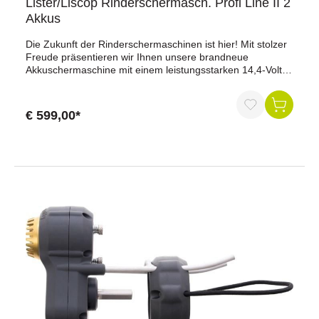
Lister/Liscop Rinderschermasch. Profi Line II 2
Akkus
Die Zukunft der Rinderschermaschinen ist hier! Mit stolzer
Freude präsentieren wir Ihnen unsere brandneue
Akkuschermaschine mit einem leistungsstarken 14,4-Volt-
Motor. Diese Schermaschine ist der Inbegriff von Präzision,
Leistung und Benutzerfreundlichkeit und setzt einen neuen
Maßstab in der Tierpflege.Der Herzschlag dieser
€ 599,00*
innovativen Schermaschine für Rinder ist ihr extrem
leistungsstarker Motor. Mit 14,4 Volt bietet er eine
bemerkenswerte Leistung, die das Scheren zu einer
mühelosen Aufgabe macht. Selbst bei dichten oder
verdreckten Haaren erweist sich dieser Motor als
zuverlässig und kraftvoll, sodass in kürzester Zeit
professionell geschoren werden kann.Die Ergonomie war
bei der Gestaltung dieser Rinderschermaschine von
größter Bedeutung. Der Griff liegt, wie auch bei der
ProfiLine Netzmaschine, bequem in der Hand und
ermöglicht längeres Arbeiten, ohne
Ermüdungserscheinungen. Das erprobte Handling sorgt für
eine präzise und gleichmäßige Schur.Der Akku dieser
Schermaschine für Rinder ist außergewöhnlich langlebig
und sorgt für eine lange Betriebsdauer, bevor er wieder
aufgeladen werden muss. Die Schurund Ladezeit sind