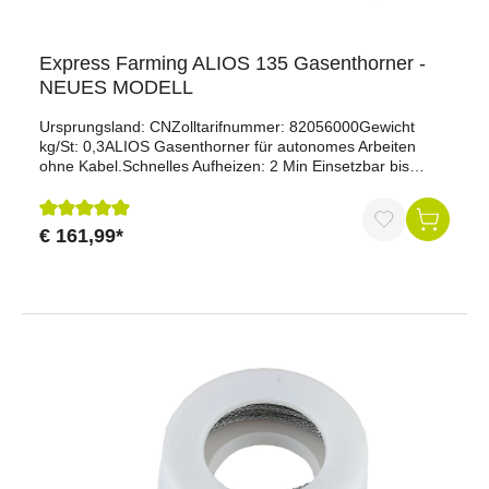
Express Farming ALIOS 135 Gasenthorner -
NEUES MODELL
Ursprungsland: CNZolltarifnummer: 82056000Gewicht
kg/St: 0,3ALIOS Gasenthorner für autonomes Arbeiten
ohne Kabel.Schnelles Aufheizen: 2 Min Einsetzbar bis
-10°C KompaktIntegrierte Piezozündung Vereinfachte
Instandhaltung Kauterisation des Horns in 3 Sekunden
Geliefert mit umdrehbarem Aufsatz 17/19 mm Andere
€ 161,99*
Durchschnittliche Bewertung von 5 von 5 Sternen
verfügbare Brennspitzen : 15 mm (für Ziegen) und 25 mm
Betrieb mit Gaskartusche (Art.-Nr. 120061)Technische
Daten: Gewicht (g): 740 mit KartuscheLeistung (W):
350Temperatur (°C): 600Betriebsdauer (h) : ± 2Gehäuse:
Epoxydharzlackierter StahlNEUES MODELL / NEUESTE
GENERATION