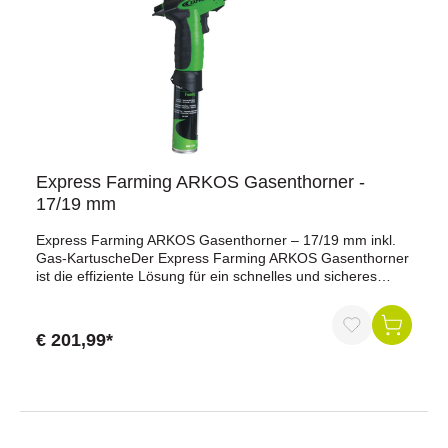
Express Farming ARKOS Gasenthorner -
17/19 mm
Express Farming ARKOS Gasenthorner – 17/19 mm inkl.
Gas-KartuscheDer Express Farming ARKOS Gasenthorner
ist die effiziente Lösung für ein schnelles und sicheres
Enthornen. Dank durchdachtem Design, ergonomischem
Griff und leistungsstarkem Brennstab arbeitest du
besonders komfortabel und zuverlässig. Innerhalb weniger
€ 201,99*
Minuten erreicht das Gerät eine Temperatur von rund 700
°C und ermöglicht das Enthornen in nur 1 Minute (30
Sekunden pro Horn).Mit der drehbaren Doppel-Brennspitze
(17/19 mm) passt sich der Enthorner flexibel an
unterschiedliche Rassen an. Das geringe Gewicht, die
einfache Handhabung und die hochwertige Gas-Kartusche