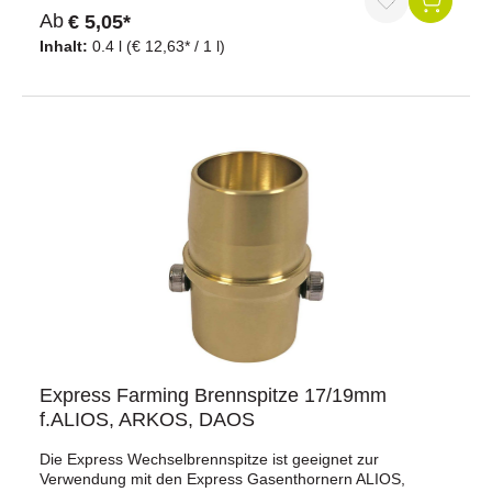
den nächsten Schritt zu einer umweltfreundlicheren
Ab
€ 5,05*
Enthornung – ohne Kompromisse bei Leistung oder
Inhalt:
0.4 l
(€ 12,63* / 1 l)
Komfort.
Express Farming Brennspitze 17/19mm
f.ALIOS, ARKOS, DAOS
Die Express Wechselbrennspitze ist geeignet zur
Verwendung mit den Express Gasenthornern ALIOS,