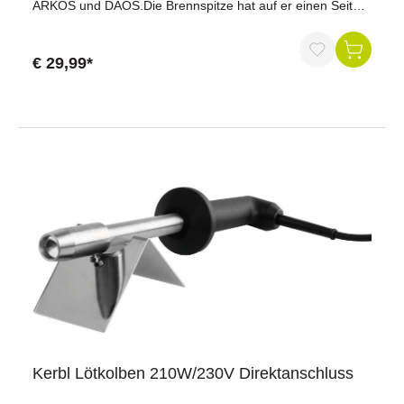
ARKOS und DAOS.Die Brennspitze hat auf er einen Seite
einen Durchmesser von 17 mm, auf der anderen Seite
einen Durchmesser von 19 mm. umdrehbare
BrennspitzeDurchmesser: 17 mm / 19 mmkompatible
€ 29,99*
Express Gasenthorner: ALIOS, ARKOS, DAOS
Kerbl Lötkolben 210W/230V Direktanschluss