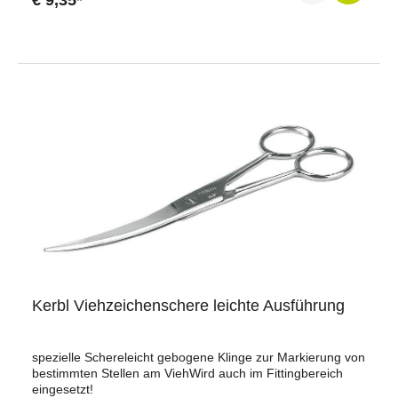
€ 9,35*
am Enthorner vorgesehen.ProduktdatenVerwendung:
Brennspitze für EnthornerPassend für Eurofarm Brennstab
24 V und 230 VMaterial: EdelstahlDurchmesser: 18
mmGewicht: 0,105 kgLieferumfang1 × BrennspitzeWarum
unsere Brennspitze?Die Brennspitze ist als Ersatzteil für
den Eurofarm Brennstab in den Ausführungen 24 V und
230 V vorgesehen. Sie besteht aus Edelstahl und verfügt
über einen Durchmesser von 18 mm. Die Brennspitze ist
passend für den Einsatz am Enthorner und eignet sich zum
Austausch einer vorhandenen Spitze. Mit einem Gewicht
von 0,105 kg entspricht sie den angegebenen
Produktspezifikationen und kann bei Wartungs- oder
Reparaturarbeiten am Eurofarm Brennstab verwendet
werden.Jetzt bestellen und den Eurofarm Brennstab mit
einer passenden Brennspitze ausstatten.
Kerbl Viehzeichenschere leichte Ausführung
spezielle Schereleicht gebogene Klinge zur Markierung von
bestimmten Stellen am ViehWird auch im Fittingbereich
eingesetzt!