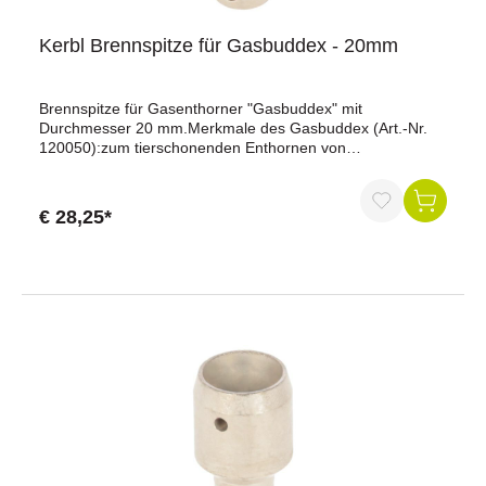
Kerbl Brennspitze für Gasbuddex - 20mm
Brennspitze für Gasenthorner "Gasbuddex" mit
Durchmesser 20 mm.Merkmale des Gasbuddex (Art.-Nr.
120050):zum tierschonenden Enthornen von
JungtierenSchnelle Aufheizzeit und hohe
Maximaltemperatur von 650° C machen aus dem
GasBuddex ein Werkzeug erster GüteDie
€ 28,25*
Edelstahlausführung garantiert Langlebigkeitweitestgehend
schmerzfrei für das Jungtier durch max. 10 Sekunden
langen Enthornungsvorgangkomplett mit 2 Kartuschen,
Ersatzdüse und Werkzeuginnerhalb von max. 3 Minuten
wird eine Betriebstemperatur von ca. 650° C
erreichtArbeitsdauer: 2-3 Stundenpraktisches Design durch
rutschhemmenden Griffbereich und ausgewogenen
Schwerpunktzuverlässige, automatische
PiezozündungGesamtlänge: 31 cmim praktischen
Metallkofferzwei Jahre Garantieca. 650 °C
Betriebstemperatur