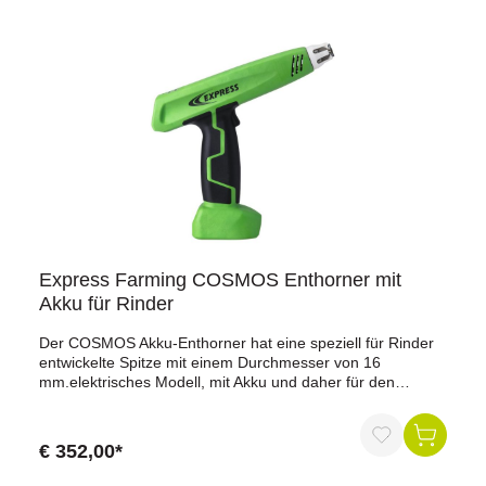
Express Farming COSMOS Enthorner mit
Akku für Rinder
Der COSMOS Akku-Enthorner hat eine speziell für Rinder
entwickelte Spitze mit einem Durchmesser von 16
mm.elektrisches Modell, mit Akku und daher für den
mobilen Einsatz geeignet (bis zu 40 Tiere bis zum nächsten
Aufladen)Schneller Temperaturanstieg Heizt sofort auf und
kühlt sofort ab Automatisches Abschalten nach einem
€ 352,00*
Zyklus Kauterisation des Horns in 10 Sekunden Ein- und
Ausschalten im oberen Bereich Einfachere Handhabung