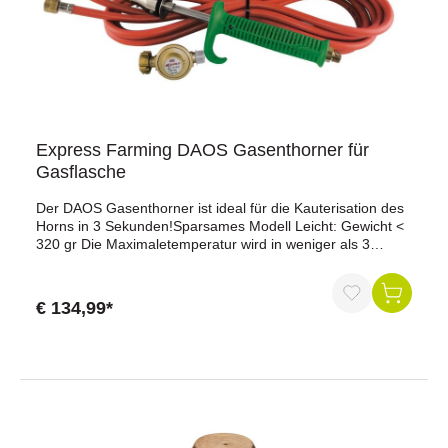
Express Farming DAOS Gasenthorner für
Gasflasche
Der DAOS Gasenthorner ist ideal für die Kauterisation des
Horns in 3 Sekunden!Sparsames Modell Leicht: Gewicht <
320 gr Die Maximaletemperatur wird in weniger als 3
Minuten erreicht Leistungseinstellung durch das Rädchen
Geliefert mit umdrehbarer Brennerspitze: 17/19 mm um
sich den verschiedenen Rassen anzupassen Andere
€ 134,99*
verfügbare Brennerspitzen : 15 mm (für Ziegen) und 25
mm Wird mit Gasflasche betrieben Länge Schlauch: 4,75
m