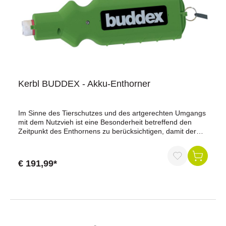
Kerbl BUDDEX - Akku-Enthorner
Im Sinne des Tierschutzes und des artgerechten Umgangs
mit dem Nutzvieh ist eine Besonderheit betreffend den
Zeitpunkt des Enthornens zu berücksichtigen, damit der
Vorgang für das Kalb ohne negative Nachwirkungen
bleibt.Der beste Zeitpunkt liegt zwischen der ersten und
zweiten Lebenswoche, denn hier ist die Immunität gegen
€ 191,99*
Krankheiten durch die Biestmilch am größten. Ab der 4.
Woche muss die eigene Krankheitsabwehr erst mühsam
aufgebaut werden. Enthornt man hier, so verschafft man
den Kälbern zusätzlich Stress und die Krankheitsanfälligkeit
steigt außerdem. Ein weiterer Nachteil des späten
Enthornens liegt in der viel größeren Wunde, die man dem
Kalb zufügt. Der Buddex ist das beste Gerät zum