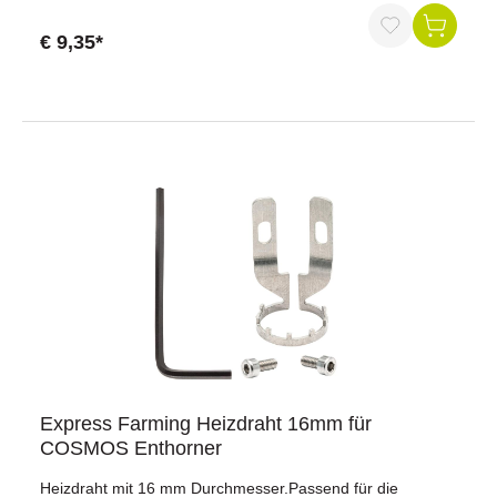
Edelstahl gefertigt.Passender Durchmesser: Mit einem
Durchmesser von 15 mm.Für Enthorner: Zur Verwendung
€ 9,35*
am Enthorner vorgesehen.ProduktdatenVerwendung:
Brennspitze für EnthornerPassend für Eurofarm Brennstab
24 V und 230 VMaterial: EdelstahlDurchmesser: 15
mmLieferumfang1 × BrennspitzeWarum unsere
Brennspitze?Die Brennspitze ist als Ersatzteil für den
Eurofarm Brennstab in den Ausführungen 24 V und 230 V
vorgesehen. Sie besteht aus Edelstahl und verfügt über
einen Durchmesser von 15 mm. Die Brennspitze ist
passend für den Einsatz am Enthorner und eignet sich zum
Austausch einer vorhandenen Spitze. Sie entspricht den
angegebenen Produktspezifikationen und kann bei
Wartungs- oder Reparaturarbeiten am Eurofarm Brennstab
verwendet werden.Jetzt bestellen und den Eurofarm
Brennstab mit einer passenden Brennspitze ausstatten.
Express Farming Heizdraht 16mm für
COSMOS Enthorner
Heizdraht mit 16 mm Durchmesser.Passend für die