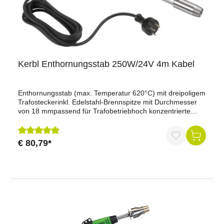
Kerbl Enthornungsstab 250W/24V 4m Kabel
Enthornungsstab (max. Temperatur 620°C) mit dreipoligem
Trafosteckerinkl. Edelstahl-Brennspitze mit Durchmesser
von 18 mmpassend für Trafobetriebhoch konzentrierte
Temperatur und hohe Leistungsreserve der Brennspitze
(Heizpatrone befindet sich in der Brennspitze) leichte
Handhabung durch geringes GewichtVon den
€ 80,79*
Durchschnittliche Bewertung von 5 von 5 Sternen
Berufsgenossenschaften empfohlen!