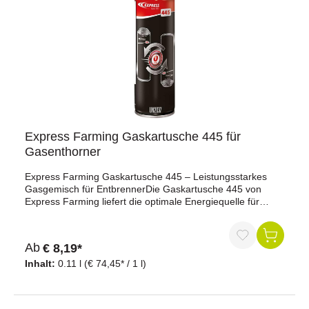
Express Farming Gaskartusche 445 für
Gasenthorner
Express Farming Gaskartusche 445 – Leistungsstarkes
Gasgemisch für EntbrennerDie Gaskartusche 445 von
Express Farming liefert die optimale Energiequelle für
gasbetriebene Entbrenner wie Alios, Arkos und Daos (mit
Gaskartuschenbetrieb). Das hochwertige Gasgemisch aus
Butan, Propan und 26 % Propen bietet eine deutlich
Ab
€ 8,19*
bessere Leistung als herkömmliche Butankartuschen –
selbst bei niedrigen Außentemperaturen oder bei längeren
Inhalt:
0.11 l
(€ 74,45* / 1 l)
Einsätzen.Dank des präzise abgestimmten
Mischverhältnisses gewährleistet die Kartusche eine
konstante Flammenleistung, was ein sauberes, sicheres