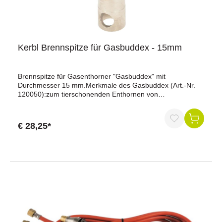
Kerbl Brennspitze für Gasbuddex - 15mm
Brennspitze für Gasenthorner "Gasbuddex" mit
Durchmesser 15 mm.Merkmale des Gasbuddex (Art.-Nr.
120050):zum tierschonenden Enthornen von
JungtierenSchnelle Aufheizzeit und hohe
Maximaltemperatur von 650° C machen aus dem
GasBuddex ein Werkzeug erster GüteDie
€ 28,25*
Edelstahlausführung garantiert Langlebigkeitweitestgehend
schmerzfrei für das Jungtier durch max. 10 Sekunden
langen Enthornungsvorgangkomplett mit 2 Kartuschen,
Ersatzdüse und Werkzeuginnerhalb von max. 3 Minuten
wird eine Betriebstemperatur von ca. 650° C
erreichtArbeitsdauer: 2-3 Stundenpraktisches Design durch
rutschhemmenden Griffbereich und ausgewogenen
Schwerpunktzuverlässige, automatische
PiezozündungGesamtlänge: 31 cmim praktischen
Metallkofferzwei Jahre Garantieca. 650 °C
Betriebstemperatur