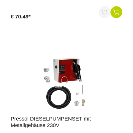
nicht aggressive Medien, Heizöl, Diesel, PetroleumEinsatz:
Behälter für 60/200/220 lAnwendung: zum Befüllen von
Maßgefäßen, Messbechern, Vorratskannen und
€ 70,49*
KanisternAuslauf: per AuslaufkrümmerLänge dreiteiliges
Saugrohr (mm): 355 - 955Fassverschraubung: G 2''
aWerkstoff Pumpengehäuse: schlagfester
DruckgussSpezifikation:Teleskopsaugrohr mit Ansaugfilter,
in der Länge einstellbar (von 355 bis 955 mm)Fassadapter
G 2''AuslaufkrümmerBesondere Merkmale:Leichtgängiger
Handkurbelbetrieb ohne IrritationenExzellente Saugleistung
durch höchste BauteilpräzisionSehr kompakte
BauweiseSchlagfestes PumpengehäuseRutschfester
GriffAbdichtung der einzelnen Bauteile erfolgt
ausschließlich mittels DichtungenMontage, Inbetriebnahme
und Behälterwechsel ohne WerkzeugKomplett zerlegbar -
leicht zu reinigenGeeignet für Öle aller Art,
selbstansaugend. Ideal für Landwirtschaft, Industrie und
Gewerbe. (Nicht Lebensmittelecht)Hinweis: Nicht für
Benzin, Wasser oder Lebensmittel (Saft oder Wein)
geeignet, Innenleben besteht nicht aus rostfreiem Material.
Pressol DIESELPUMPENSET mit
Metallgehäuse 230V