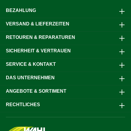
(min): 60Schutzart: IP 54Spezifikation:Einwandiger Tank
(45 480)Befüllt transportierbarUniversal-
BEZAHLUNG
Befestigungslaschen für bauseitigen
SchäkelDiffusionsdichtUV-stabilEnt- und Belüftungsventil
VERSAND & LIEFERZEITEN
(45 140)Füllstandsanzeige (82 600 100)Sicherheitsventil
zwischen Tank und Pumpe (19 779)Ein- und
AusschalterAbgabeschlauch 3,8 m, DN 19, G 1" a, G 1" i
RETOUREN & REPARATUREN
(23 155 967)Abschließbare
SchutzhaubeFlügelzellenpumpe mit integriertem Bypass
SICHERHEIT & VERTRAUEN
(23 012 964)Automatik-Zapfventil mit Bauartzulassung und
Drehgelenk, ZVABD (23 168)Besondere Merkmale: Die
Pumpe ist auf Dauerlauf ausgelegtKurzzeitiger Trockenlauf
SERVICE & KONTAKT
beschädigt die Pumpe nicht5 Jahre Herstellergarantie auf
den Tank ab Lieferung2 Jahre Garantie auf Einbau- und
AnbauartikelLagerung von Benzin im Tank
DAS UNTERNEHMEN
verbotenDichtheitsprüfung alle 2 1/2 Jahre und Innere
Prüfung alle 5 Jahre erforderlichUN/ADR-Zulassung für
ANGEBOTE & SORTIMENT
ares® mobiFITT und FMT® PumpensystemUN-
ZulassungProduktion durch TÜV überwacht
RECHTLICHES