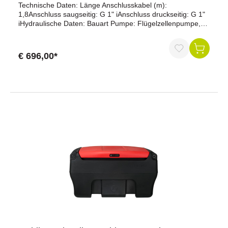
Technische Daten: Länge Anschlusskabel (m):
1,8Anschluss saugseitig: G 1" iAnschluss druckseitig: G 1"
iHydraulische Daten: Bauart Pumpe: Flügelzellenpumpe,
selbstansaugendFörderleistung bei freiem Auslauf (l/min):
56Saughöhe (m): 4Förderdruck (bar): 1,8Fördermedien:
Heizöl und DieselkraftstoffeMotordaten: Spannung (V):
€ 696,00*
230Frequenz (Hz): 50Stromaufnahme (A): 2,4Leistung
(kW): 0,37Thermoschutz: selbstrücksetzendEinschaltdauer
(min): DauerbetriebDrehmoment (Nm): 1,27Drehzahl
(U/min): 2800Bauform: IMB 3Schutzart: IP 54Materialien
der medienberührenden Teile: Dichtungen: NBR 70Material
Pumpengehäuse: AlSi (seewasserbeständig)Stator: GG
25Flügel: PEIToleranz Flügel - Pumpenraum (mm): +/-
0,025 Spezifikation: Flügelzellenpumpe mit integriertem
Bypass (23 034)Ein- und Ausschalten über Entnahme des
ZapfventilsHeberschutz nach WHG
(Wasserhaushaltsgesetz), ständig wirksamDurchlaufzähler
NUMERIxx³, dreistellig (23 193)Automatik-Zapfventil mit
Bauartzulassung und Drehgelenk, ZVABD (23
168)Abgabeschlauch 4 m, DN 19, G 1" a, G 1" i (23 155
957)Fußventil mit Saugkorb (19 890)Fassverschraubung,
G 2" a, G 1" a (19 514)Ansaugschlauch entsprechend
Montage erforderlich: 1,6 m (23 156), 2,0 m (23 158 959),
4,0 m (23 155 950), 6,0 m (23 155 956)Im Karton verpackt
Besondere Merkmale: Durch enge Toleranzen werden