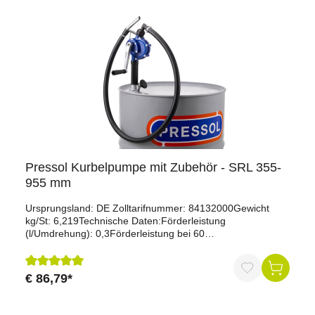
Pressol Kurbelpumpe mit Zubehör - SRL 355-
955 mm
Ursprungsland: DE Zolltarifnummer: 84132000Gewicht
kg/St: 6,219Technische Daten:Förderleistung
(l/Umdrehung): 0,3Förderleistung bei 60
Umdrehungen/min (l/min): 18 (Diesel)Fördermedien: Öle
bis SAE 90, selbstschmierende, nicht aggressive Medien,
Diesel, Heizöl, PetroleumEinsatz: Behälter für 60/200/220
€ 86,79*
Durchschnittliche Bewertung von 5 von 5 Sternen
lAnwendung: zum Befüllen von Maßgefäßen,
Messbechern, Vorratskannen und KanisternAuslauf:
Abgabeschlauch mit StahlauslaufLänge Auslaufschlauch