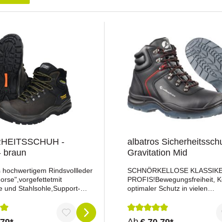
HEITSSCHUH -
albatros Sicherheitssch
 braun
Gravitation Mid
s hochwertigem Rindsvollleder
SCHNÖRKELLOSE KLASSIK
rse",vorgefettetmit
PROFIS!Bewegungsfreiheit, K
e und Stahlsohle,Support-
optimaler Schutz in vielen
r besseren Halt der
Arbeitsbereichen - das bietet 
trilsohle bis 300°C
ClearTPU Linie von ALBATRO
ändigharnsäurebeständig,
Konzipiert für höchste Belast
nittliche Bewertung von 5 von 5 Sternen
Durchschnittliche Bewertu
Ab
,79*
€ 70,79*