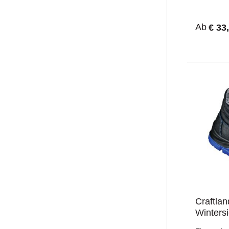
Komponen
ölbeständig
Trittdämp
Ab
€ 33
Craftlan
Wintersi
- S3