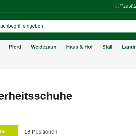
**zusät
Pferd
Weidezaun
Haus & Hof
Stall
Landm
erheitsschuhe
18 Positionen
lter