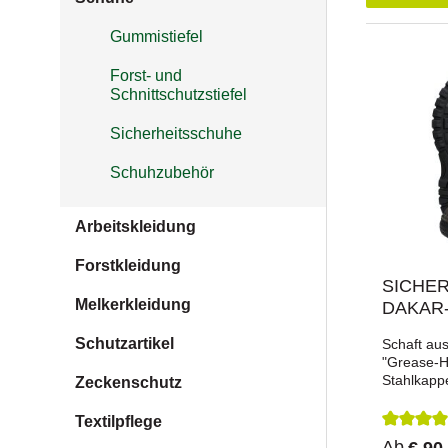
Gummistiefel
Forst- und
Schnittschutzstiefel
Sicherheitsschuhe
Schuhzubehör
Arbeitskleidung
Forstkleidung
SICHER
Melkerkleidung
DAKAR-
Schutzartikel
Schaft au
"Grease-Ho
Stahlkapp
Zeckenschutz
System fü
FersePU/Ni
Textilpflege
hitzebest
Durchsch
Ab
€ 90