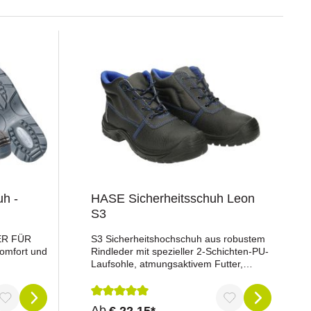
uh -
HASE Sicherheitsschuh Leon
S3
ER FÜR
S3 Sicherheitshochschuh aus robustem
omfort und
Rindleder mit spezieller 2-Schichten-PU-
Laufsohle, atmungsaktivem Futter,
die
Stahlkappe und
S®.
Stahlzwischensohle.Schutzmerkmale:Sc
ungen bei
huhklasse: S3 (SR
ng von 5 von 5 Sternen
Durchschnittliche Bewertung von 5 von 5 St
Ab
€ 22,15*