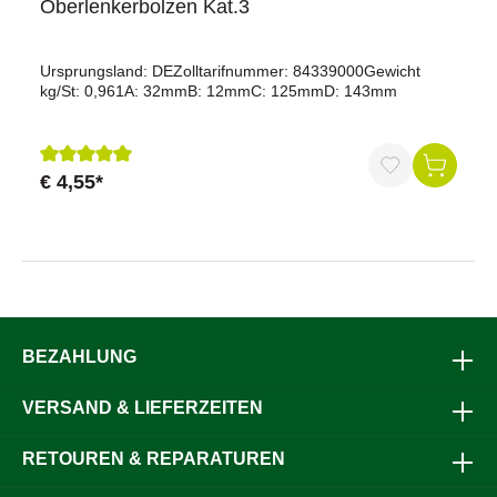
Oberlenkerbolzen Kat.3
Ursprungsland: DEZolltarifnummer: 84339000Gewicht
kg/St: 0,961A: 32mmB: 12mmC: 125mmD: 143mm
€ 4,55*
Durchschnittliche Bewertung von 5 von 5 Sternen
BEZAHLUNG
VERSAND & LIEFERZEITEN
RETOUREN & REPARATUREN