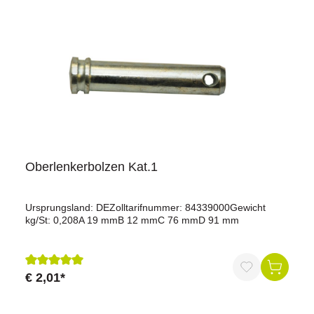
Oberlenkerbolzen Kat.1
Ursprungsland: DEZolltarifnummer: 84339000Gewicht
kg/St: 0,208A 19 mmB 12 mmC 76 mmD 91 mm
€ 2,01*
Durchschnittliche Bewertung von 5 von 5 Sternen