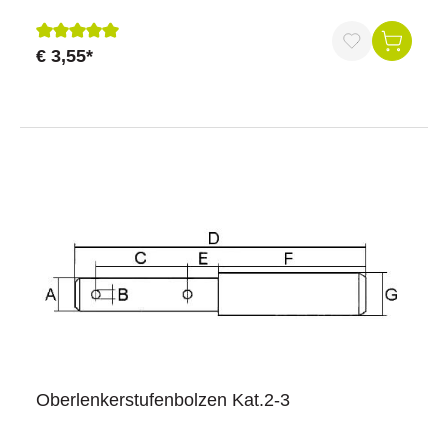
€ 3,55*
Durchschnittliche Bewertung von 5 von 5 Sternen
Oberlenkerstufenbolzen Kat.2-3