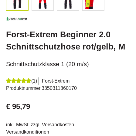
Forst-Extrem Beginner 2.0
Schnittschutzhose rot/gelb, M
Schnittschutzklasse 1 (20 m/s)
(1)
Forst-Extrem
Durchschnittliche Bewertung von 5 von 5 Sternen
Produktnummer:
3350311360170
€ 95,79
inkl. MwSt. zzgl. Versandkosten
Versandkonditionen