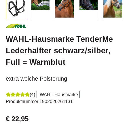
WAHL-Hausmarke TenderMe
Lederhalfter schwarz/silber,
Full = Warmblut
extra weiche Polsterung
(4)
WAHL-Hausmarke
Durchschnittliche Bewertung von 5 von 5 Sternen
Produktnummer:
1902020261131
€ 22,95