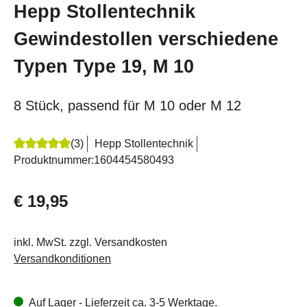
Hepp Stollentechnik
Gewindestollen verschiedene
Typen Type 19, M 10
8 Stück, passend für M 10 oder M 12
(3)
Hepp Stollentechnik
Durchschnittliche Bewertung von 5 von 5 Sternen
Produktnummer:
1604454580493
€ 19,95
inkl. MwSt. zzgl. Versandkosten
Versandkonditionen
Auf Lager - Lieferzeit ca. 3-5 Werktage.