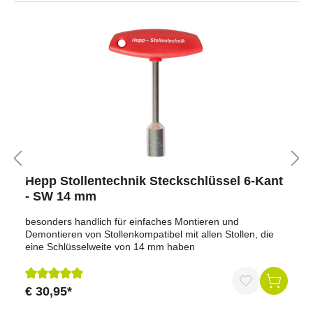
Hepp Stollentechnik Steckschlüssel 6-Kant
- SW 14 mm
besonders handlich für einfaches Montieren und
Demontieren von Stollenkompatibel mit allen Stollen, die
eine Schlüsselweite von 14 mm haben
€ 30,95*
Durchschnittliche Bewertung von 5 von 5 Sternen