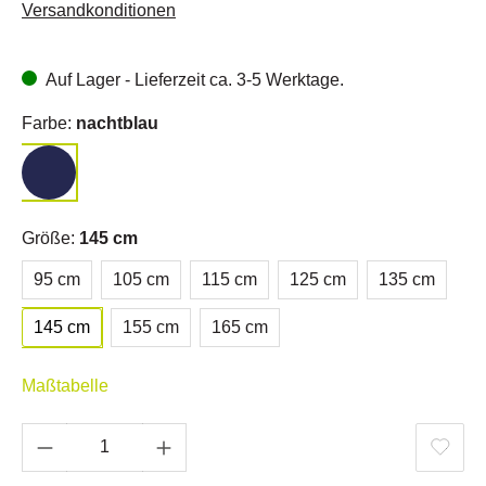
Versandkonditionen
Auf Lager - Lieferzeit ca. 3-5 Werktage.
Farbe:
nachtblau
Größe:
145 cm
95 cm
105 cm
115 cm
125 cm
135 cm
145 cm
155 cm
165 cm
Maßtabelle