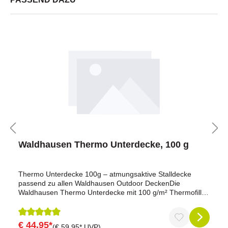
Waldhausen Thermo Unterdecke, 100 g
Thermo Unterdecke 100g – atmungsaktive Stalldecke
passend zu allen Waldhausen Outdoor DeckenDie
Waldhausen Thermo Unterdecke mit 100 g/m² Thermofill
ist die ideale Wahl, wenn du deinem Pferd eine leichte,
aber wärmende Schicht bieten möchtest. Sie überzeugt
durch ihre Atmungsaktivität und sorgt dafür, dass dein
€ 44,95*
Durchschnittliche Bewertung von 5 von 5 Sternen
(€ 59,95* UVP)