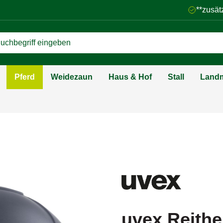
**zusät
Pferd
Weidezaun
Haus & Hof
Stall
Landm
uvex Reithel