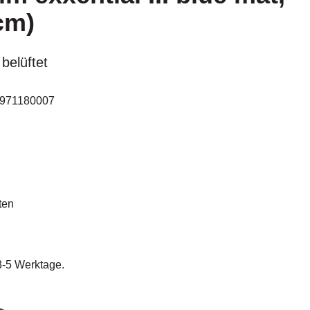
cm)
 belüftet
971180007
ten
 3-5 Werktage.