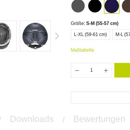
Größe:
S-M (55-57 cm)
L-XL (59-61 cm)
M-L (5
Maßtabelle
Downloads
Bewertungen
/
/