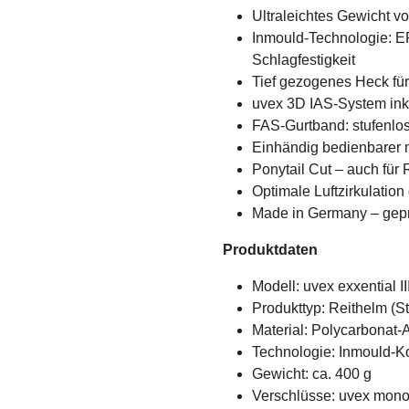
Ultraleichtes Gewicht vo
Inmould-Technologie: E
Schlagfestigkeit
Tief gezogenes Heck für
uvex 3D IAS-System inkl
FAS-Gurtband: stufenlo
Einhändig bedienbarer 
Ponytail Cut – auch für
Optimale Luftzirkulatio
Made in Germany – gepr
Produktdaten
Modell: uvex exxential II
Produkttyp: Reithelm (
Material: Polycarbonat
Technologie: Inmould-Ko
Gewicht: ca. 400 g
Verschlüsse: uvex mono