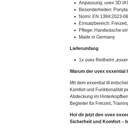
Anpassung: uvex 3D IAS
Besonderheiten: Ponytai
Norm: EN 1384:2023-0
Einsatzbereich: Freizeit,
Pflege: Handwäsche em
Made in Germany
Lieferumfang
1x uvex Reithelm „exxenti
Warum der uvex exxential I
Mit dem exxential III entsche
Komfort und Funktionalität pe
Abdeckung im Hinterkopfbere
Begleiter für Freizeit, Traini
Hol dir jetzt den uvex exxen
Sicherheit und Komfort – be