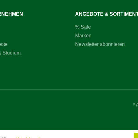
RNEHMEN
ANGEBOTE & SORTIMEN
% Sale
Marken
bote
Newsletter abonnieren
& Studium
* 