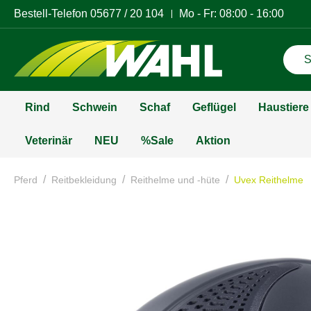
Bestell-Telefon
05677 / 20 104
Mo - Fr: 08:00 - 16:00
Rind
Schwein
Schaf
Geflügel
Haustiere
Veterinär
NEU
%Sale
Aktion
/
/
/
Pferd
Reitbekleidung
Reithelme und -hüte
Uvex Reithelme