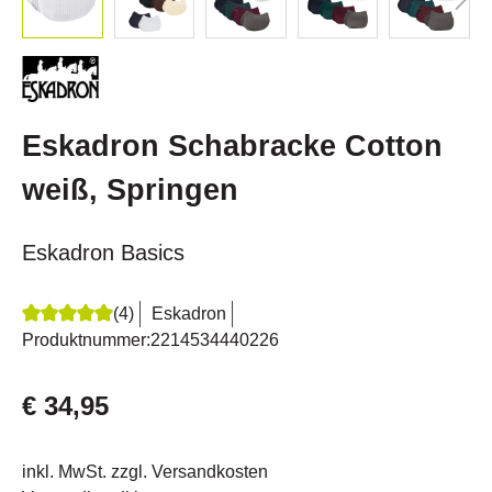
Eskadron Schabracke Cotton
weiß, Springen
Eskadron Basics
(4)
Eskadron
Durchschnittliche Bewertung von 5 von 5 Sternen
Produktnummer:
2214534440226
€ 34,95
inkl. MwSt. zzgl. Versandkosten