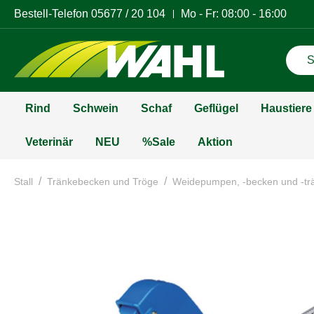
Bestell-Telefon
05677 / 20 104
Mo - Fr: 08:00 - 16:00
Rind
Schwein
Schaf
Geflügel
Haustiere
Veterinär
NEU
%Sale
Aktion
/
/
Stall
Tränkebecken und Tröge
Weidepumpen, -becken und -tr