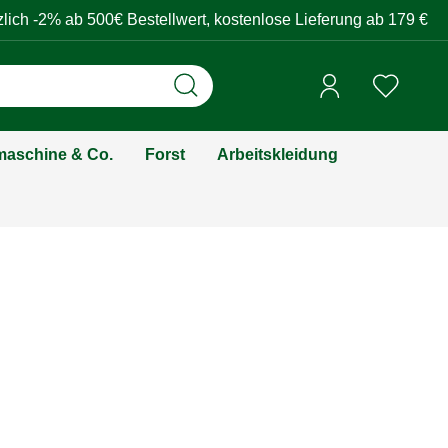
zlich -2% ab 500€ Bestellwert, kostenlose Lieferung ab 179 €
aschine & Co.
Forst
Arbeitskleidung