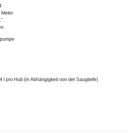
4
 Meter
1"
en
epumpe
4 l pro Hub (in Abhängigkeit von der Saugtiefe)