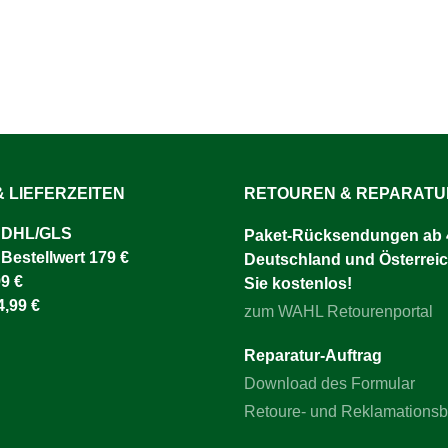
 LIEFERZEITEN
RETOUREN & REPARAT
 DHL/GLS ​
Paket-Rücksendungen ab 4
 Bestellwert 179 €
Deutschland und Österreic
9 €
Sie kostenlos!
4,99 €
zum WAHL Retourenportal
Reparatur-Auftrag
Download des Formular
Retoure- und Reklamations