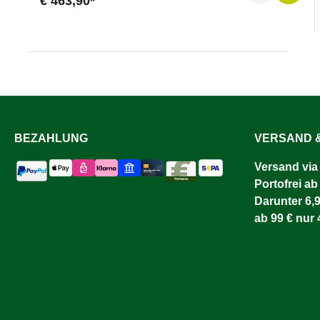
€ 463,90*
Betonringes und sorgt so für eine einwandfreie Funktion
der Weidepumpe in der kalten Jahreszeit.
BEZAHLUNG
VERSAND &
Versand via
Portofrei ab
Darunter 6,9
ab 99 € nur 