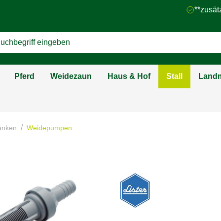
**zusät
Pferd
Weidezaun
Haus & Hof
Stall
Landm
/
änken
Weidepumpen