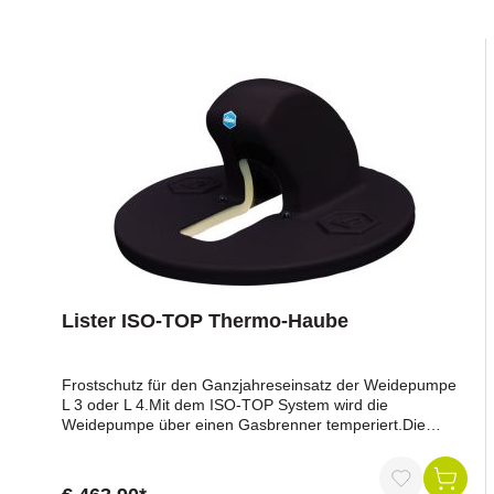
Lister ISO-TOP Thermo-Haube
Frostschutz für den Ganzjahreseinsatz der Weidepumpe
L 3 oder L 4.Mit dem ISO-TOP System wird die
Weidepumpe über einen Gasbrenner temperiert.Die
Weidepumpe wird sicher und stabil mit der ISO-TOP
Thermohaube verschraubt.Die ausgeschäumte Haube
hält die Wärme des Gasbrenners innerhalb des