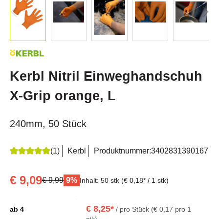
Kerbl Nitril Einweghandschuh
X-Grip orange, L
240mm, 50 Stück
(1)
Kerbl
Produktnummer:
3402831390167
Durchschnittliche Bewertung von 5 von 5 Sternen
€ 9,09
€ 9,99
9%
Inhalt:
50 stk
(€ 0,18* / 1 stk)
€ 8,25*
ab
4
/ pro Stück (€ 0,17 pro 1