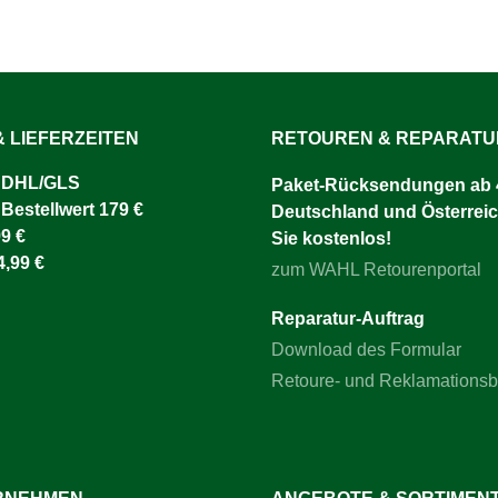
 LIEFERZEITEN
RETOUREN & REPARAT
 DHL/GLS ​
Paket-Rücksendungen ab 4
 Bestellwert 179 €
Deutschland und Österreic
9 €
Sie kostenlos!
4,99 €
zum WAHL Retourenportal
Reparatur-Auftrag
Download des Formular
Retoure- und Reklamations