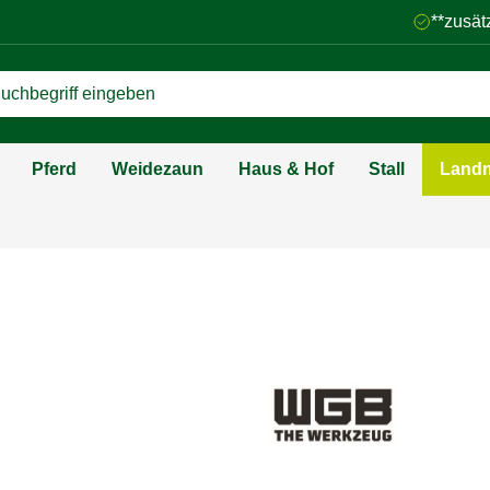
**zusät
Pferd
Weidezaun
Haus & Hof
Stall
Landm