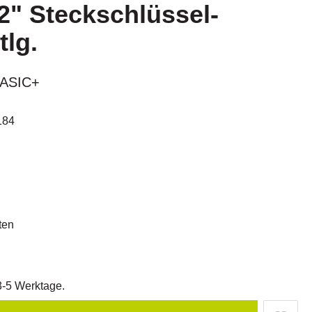
" Steckschlüssel-
tlg.
BASIC+
184
ten
 3-5 Werktage.