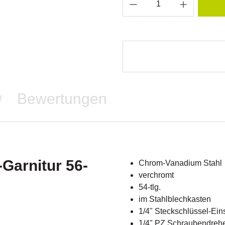
Bewertungen
/
Garnitur 56-
Chrom-Vanadium Stahl
verchromt
54-tlg.
im Stahlblechkasten
1/4" Steckschlüssel-Einsa
1/4" PZ Schraubendrehe