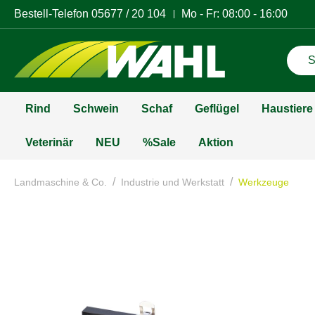
Bestell-Telefon
05677 / 20 104
Mo - Fr: 08:00 - 16:00
Rind
Schwein
Schaf
Geflügel
Haustiere
Veterinär
NEU
%Sale
Aktion
/
/
Landmaschine & Co.
Industrie und Werkstatt
Werkzeuge