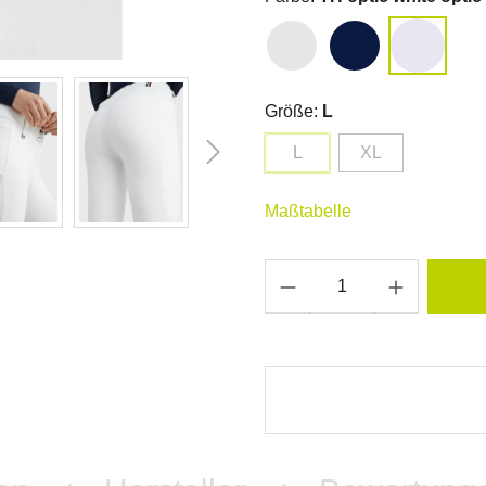
Größe:
L
L
XL
Maßtabelle