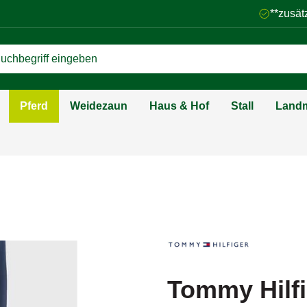
**zusät
Pferd
Weidezaun
Haus & Hof
Stall
Landm
Tommy Hilf