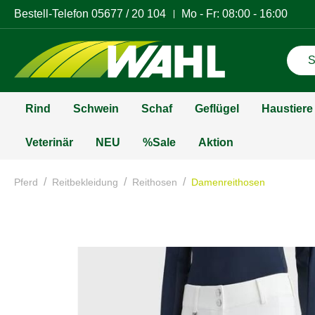
Bestell-Telefon
05677 / 20 104
Mo - Fr: 08:00 - 16:00
Rind
Schwein
Schaf
Geflügel
Haustiere
Veterinär
NEU
%Sale
Aktion
/
/
/
Pferd
Reitbekleidung
Reithosen
Damenreithosen