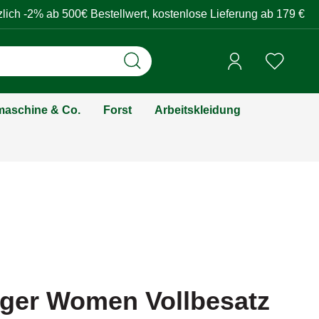
zlich -2% ab 500€ Bestellwert, kostenlose Lieferung ab 179 €
aschine & Co.
Forst
Arbeitskleidung
iger Women Vollbesatz