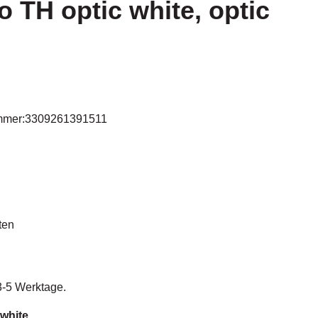
o TH optic white, optic
mmer:
3309261391511
ten
 3-5 Werktage.
 white