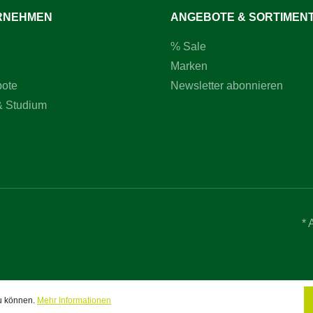
RNEHMEN
ANGEBOTE & SORTIMEN
% Sale
Marken
bote
Newsletter abonnieren
& Studium
* 
zu können.
Mehr Informationen