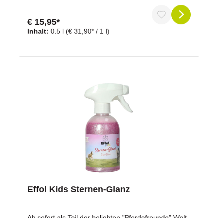
Sonnenstrahlung. Dazu wurde nun die bewährte
Rezeptur der Effol Hautlotion mit einem zusätzlichen
€ 15,95*
Sonnenschutz ausgestattet. Somit können Sie die
Inhalt:
0.5 l
(€ 31,90* / 1 l)
Haut Ihres Pferdes noch besser vor allen äußeren
Einflüssen schützen.Garantiert dopingmittelfrei!
Schützt vor UVA-und UVB StrahlungUrea, pflegende
Öle und Panthenol wirken hautberuhigend und
regenerierendlindert den Juckreizfrei von Silikon-,
Parabene, Mikroplastik, Mineralölen und
vegandopingfrei
Effol Kids Sternen-Glanz
Ab sofort als Teil der beliebten "Pferdefreunde" Welt