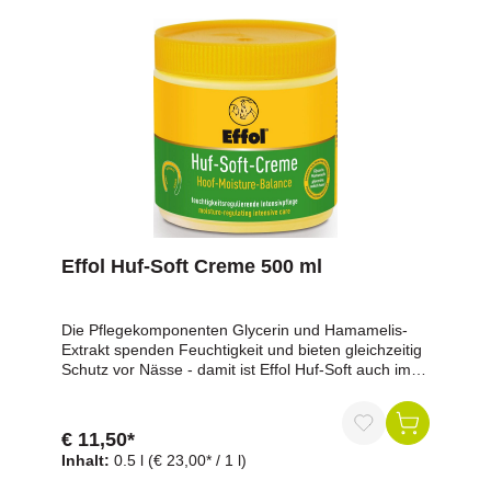
Lorbeeröl, ThymolInhalt: 475 ml
Effol Huf-Soft Creme 500 ml
Die Pflegekomponenten Glycerin und Hamamelis-
Extrakt spenden Feuchtigkeit und bieten gleichzeitig
Schutz vor Nässe - damit ist Effol Huf-Soft auch im
Aqua-Bereich einsetzbar. Nachhaltig wird die
Belastbarkeit selbst bei stark beanspruchten, harten
Huftypen erhöht. Bei Bedarf mehrmals täglich, immer
€ 11,50*
vom Kronrand an auftragen. Effol Huf-Soft wurde mit
Inhalt:
0.5 l
(€ 23,00* / 1 l)
Dieter Kröhnert, dem Mannschaftshufschmied der
deutschen Reiter, entwickelt. Bereits nach