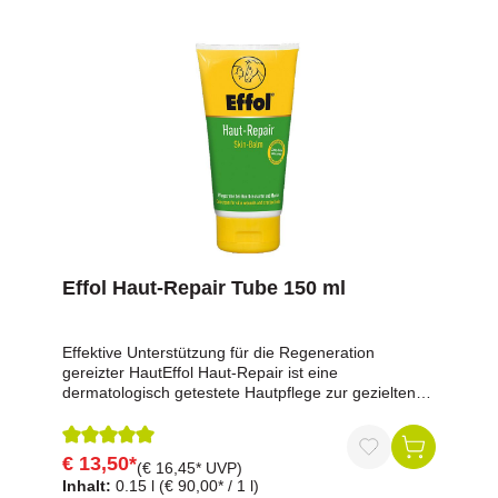
merklich ab.Anwendung: Die betroffenen Mähnen-
bzw. Schweifpartien werden direkt
einmassiert.Enthält: Urea und Birkenextrakt
Effol Haut-Repair Tube 150 ml
Effektive Unterstützung für die Regeneration
gereizter HautEffol Haut-Repair ist eine
dermatologisch getestete Hautpflege zur gezielten
Behandlung von Hautblessuren, Mauke und stark
gereizten Hautstellen. Die spezielle Formel bildet
einen schützenden Film, der die Haut vor Bakterien,
€ 13,50*
Durchschnittliche Bewertung von 5 von 5 Sternen
(€ 16,45* UVP)
Viren und Parasiten schützt und gleichzeitig die
Inhalt:
0.15 l
(€ 90,00* / 1 l)
natürliche Wundheilung unterstützt.Vorteile auf einen