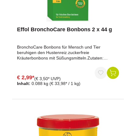
Effol BronchoCare Bonbons 2 x 44 g
BronchoCare Bonbons für Mensch und Tier
beruhigen den Hustenreiz.zuckerfreie
Kräuterbonbons mit Süßungsmitteln.Zutaten:
Isomalt, Malzextrakt (Gerste), natürliches Aroma,
Kräuterextrakt, natürliches Minzaroma,
Süßungsmittel (Sucralose), MentholPackung enthält
€ 2,99*
(€ 3,50* UVP)
14 BonbonsEnthält: natürliche Kräuter, Minze und
Inhalt:
0.088 kg
(€ 33,98* / 1 kg)
GersteKann bei übermäßigem Verzehr abführend
wirken.Kühl und trocken lagern.Lieferumfang: 2
Packungen mit je 14 Bonbons