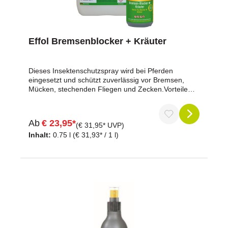
Effol Bremsenblocker + Kräuter
Dieses Insektenschutzspray wird bei Pferden
eingesetzt und schützt zuverlässig vor Bremsen,
Mücken, stechenden Fliegen und Zecken.Vorteile
auf einen BlickZuverlässiger Insektenschutz: Gegen
Bremsen, Mücken, Fliegen und ZeckenSofortige
Wirkung: Kraftvoller Kräuter-Duft mit
Ab
€ 23,95*
langanhaltendem SchutzHaut- und fellschonend:
(€ 31,95* UVP)
Dermatologisch getestetErfrischender Duft: Mit
Inhalt:
0.75 l
(€ 31,93* / 1 l)
Kräuter-KompositionFür den Sommer geeignet:
Optimal für Weide, Stall und
AusritteProduktdatenProduktname: Effol Bremsen-
Blocker + KräuterEinsatzbereich: Insektenschutz für
PferdeWirkstoff: Icaridin-WirkstoffkompositionInhalt
(wahlweise): 750 ml oder 2,5
lEigenschaftenDermatologisch getestetHaut- und
fellschonendMit Kräuter-DuftSofort wirksamBAuA-
Registriernummer: N-59209Biozidprodukte vorsichtig
verwenden. Vor Gebrauch stets Etikett und