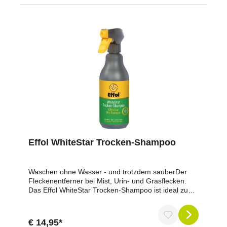
Kämmen wie von allein Schweif und Mähne
bekommen Sprungkraft und Volumen. Sprödes,
trockenes Haar wird erfolgreich vermieden. Die
Hautfreundlichkeit ist dermatologisch mit sehr gut
getestet.TIPP: Sprühen Sie Effol SuperStar-Shine
vor dem Scheren auf das Fell. Es erleichtert Ihnen
die Arbeit ungemein.Neu: Jetzt auch im 3 l Kanister
erhältlich mit integriertem Auslaufhahn direkt dabei.
Ab jetzt noch besser zum Umfüllen in die Flasche
und noch umweltfreundlicher und
nachhaltiger.Enthält: Siliconemulsionen
Effol WhiteStar Trocken-Shampoo
Waschen ohne Wasser - und trotzdem sauberDer
Fleckenentferner bei Mist, Urin- und Grasflecken.
Das Effol WhiteStar Trocken-Shampoo ist ideal zum
Reinigen von hellen Fellfarben und zum
Hervorheben von Abzeichen. Wenn es zum Waschen
zu kalt ist oder es mal schnell gehen muss hilft das
€ 14,95*
Effol WhiteStar Trocken-Shampoo ohne das es