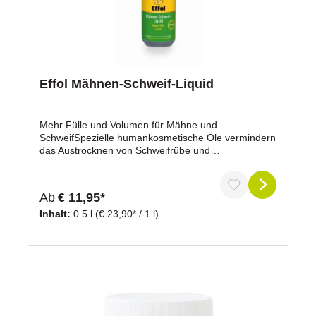
N-102237
Effol Mähnen-Schweif-Liquid
Mehr Fülle und Volumen für Mähne und
SchweifSpezielle humankosmetische Öle vermindern
das Austrocknen von Schweifrübe und
Mähnenkamm. Eine sichtbare Fülle sowie ein
leichteres Kämmen der Langhaare sind durch
Silikonöle aus dem humankosmetischen Bereich
Ab
€ 11,95*
garantiert. Pflegeöle kräftigen das Haar und
verhindern ein Austrocknen. Einfach auf Mähne und
Inhalt:
0.5 l
(€ 23,90* / 1 l)
Schweif aufbringen, einwirken lassen und dann
verlesen.Eigenschaften:leichteres Kämmen der
LanghaarePflegeöle kräftigen das Haar und
verhindern ein Austrocknen von Schweifrübe und
MähnenkammEnthält:Humankosmetische Silikonöle