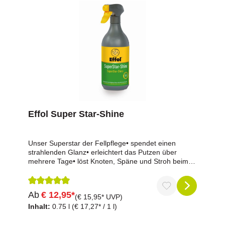
gelangen.Enthält Cineol. Kann allergische
Reaktionen hervorrufen.
Effol Super Star-Shine
Unser Superstar der Fellpflege• spendet einen
strahlenden Glanz• erleichtert das Putzen über
mehrere Tage• löst Knoten, Späne und Stroh beim
Kämmen wie von allein• Schweif und Mähne
bekommen Sprungkraft und VolumenEffol
SuperStar-Shine spendet einen bisher nie erreichten
Durchschnittliche Bewertung von 5 von 5 Sternen
Ab
€ 12,95*
strahlenden Glanz, ohne dass sich Fell und
(€ 15,95* UVP)
Langhaar künstlich anfühlen. Das Putzen wird
Inhalt:
0.75 l
(€ 17,27* / 1 l)
erleichtert, garantiert über mehrere Tage. Das
Glanzspray löst Knoten, Späne und Stroh beim