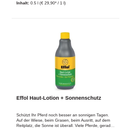
Inhalt:
0.5 l
(€ 29,90* / 1 l)
ausgewaschen werden muss. Es erhält die
natürliche haptik des Fells ohne rutschig zu werden.
Dabei ist Effol WhiteStar Trocken-Shampoo pH-
neutral, ohne Bleichmittel und ohne Peroxide und
sehr ergiebig.Eigenschaften:entfernt Mist-, Urin- und
Grasfleckenerhält die natürliche Haptik des FellspH-
neutral, ohne Bleichmittel und Peroxidezum Reinigen
von hellen Fellfarben und zum Hervorheben von
AbzeichenAnwendung: Großzügig auf die
verschmutzte Stelle sprühen anschließend z.B. mit
dem Effol SuperCare-Towel (Art.nr. 220669) oder
einem Schwamm den Schmutz abtragen
Effol Haut-Lotion + Sonnenschutz
Schützt Ihr Pferd noch besser an sonnigen Tagen.
Auf der Wiese, beim Grasen, beim Ausritt, auf dem
Reitplatz, die Sonne ist überall. Viele Pferde, gerade
mit rosa Schnuten, leiden bei verstärkter