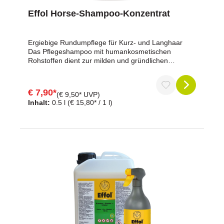
Effol Horse-Shampoo-Konzentrat
Ergiebige Rundumpflege für Kurz- und Langhaar
Das Pflegeshampoo mit humankosmetischen
Rohstoffen dient zur milden und gründlichen
Reinigung. Es wirkt extrem erfrischend und
vitalisierend, entfettet nicht und bewahrt den
natürlichen Schutz der Haut. Verleiht einen seidigen
€ 7,90*
(€ 9,50* UVP)
Perlmuttglanz und ist zudem sehr
Inhalt:
0.5 l
(€ 15,80* / 1 l)
ergiebig.Eigenschaften auf einen Blick:1 l Konzentrat
ergibt 40 l Shampoo.extrem erfrischend und
vitalisierendPflegeshampoo zur milden und
gründlichen Reinigungentfettet nicht und bewahrt
den natürlichen Schutz der Haut Inhaltsstoffe gemäß
EG 648/2004:5-15 % anionische Tenside1-5 %
amphotere Tenside1-5 % kationische Tenside<1 %
nichtionische TensideDuftstoffe