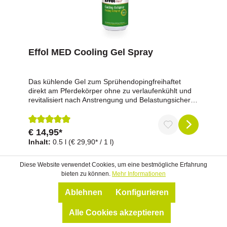
Effol MED Cooling Gel Spray
Das kühlende Gel zum Sprühendopingfreihaftet
direkt am Pferdekörper ohne zu verlaufenkühlt und
revitalisiert nach Anstrengung und Belastungsichere
Anwendung auch an schwer zugänglichen
StellenDas Effol med Cooling-Gelspray unterstützt
die Regeneration des Pferdes nach Anstrengung und
€ 14,95*
Durchschnittliche Bewertung von 5 von 5 Sternen
Belastung durch seine stark kühlende Wirkung. Die
Inhalt:
0.5 l
(€ 29,90* / 1 l)
innovative Rezeptur lässt das Gel sprühen und
zugleich am Pferd haften, ohne zu zerlaufen. So
können auch Insektenstiche und Stoßverletzungen
Diese Website verwendet Cookies, um eine bestmögliche Erfahrung
an schwer zugänglichen Stellen einfach und sicher
bieten zu können.
Mehr Informationen
behandelt werden. Mindert den Juckreiz bei
Insektenstichen und lässt Stiche schneller
Ablehnen
Konfigurieren
abschwellen.Anwendung: Effol med Cooling Gel
Spray auf beabspruchte Stellen wie Beine oder
Alle Cookies akzeptieren
Insektenstiche aus einer Entfernung von ca. 15-20