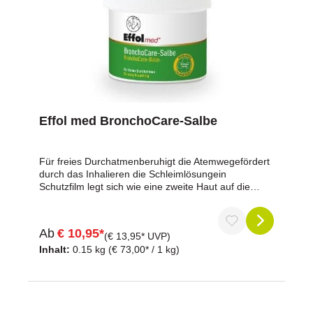
Effol med BronchoCare-Salbe
Für freies Durchatmenberuhigt die Atemwegefördert
durch das Inhalieren die Schleimlösungein
Schutzfilm legt sich wie eine zweite Haut auf die
Nüstern und schützt vor äußeren Einflüssen Die
besondere Komposition aus den wertvollen Ölen aus
Thymian, Eukalyptus, Minze, Fenchel, Salbei und
Ab
€ 10,95*
Sternanis fördert durch das Inhalieren die
(€ 13,95* UVP)
Schleimlösung. Durch das Einreiben auf die Nüstern
Inhalt:
0.15 kg
(€ 73,00* / 1 kg)
entfalten sich die Inhaltsstoffe der ätherischen Öle,
die die Atemwege beruhigen und für freies
Durchatmen sorgen. Ein Schutzfilm legt sich wie eine
zweite Haut auf die Nüstern und schützt vor äußeren
Einflüssen.Darf nicht in die Hände von Kindern