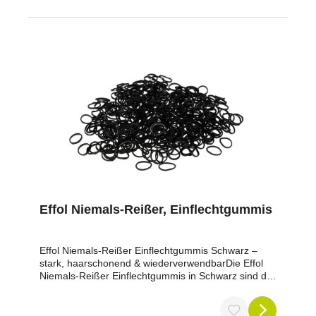
Anwendung einer 500 ml Dose ist der Huf garantiert
wieder belastbar.Enthält: Glycerin, Lanolin,
Hamamelis-Extrakt Inhalt: 500 ml
Effol Niemals-Reißer, Einflechtgummis
Effol Niemals-Reißer Einflechtgummis Schwarz –
stark, haarschonend & wiederverwendbarDie Effol
Niemals-Reißer Einflechtgummis in Schwarz sind die
perfekte Wahl für ein gepflegtes, professionelles
Mähnenbild – ob im Alltag, beim Training oder auf
dem Turnier.Hergestellt aus einem extra elastischen