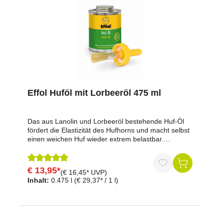
Allantoin, Drachenblut
Effol Huföl mit Lorbeeröl 475 ml
Das aus Lanolin und Lorbeeröl bestehende Huf-Öl
fördert die Elastizität des Hufhorns und macht selbst
einen weichen Huf wieder extrem belastbar.
Zusätzlich sorgt Thymol für eine beruhigende
Wirkung auf den beanspruchten Huf. Effol Huf-Öl
zieht besonders schnell ein, ist schmutzabweisend
€ 13,95*
Durchschnittliche Bewertung von 5 von 5 Sternen
(€ 16,45* UVP)
und verleiht dem Huf brillanten Glanz. Die
Inhalt:
0.475 l
(€ 29,37* / 1 l)
Pinseldose sorgt für sparsame Anwendung und
saubere Aufbewahrung. Bereits nach wenigen
Anwendungen - Effol Huf-Öl immer vom Kronrand an
auftragen - werden weiche Huftypen spürbar
elastischer und damit belastbarer.Enthält: Lanolin,